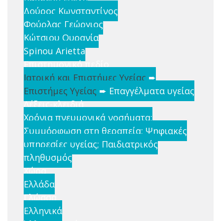
Δούρος Κωνσταντίνος
Φούρλας Γεώργιος
Κώτσιου Ουρανία
Spinou Arietta
Επιστημονικό πεδίο
Ιατρική και Επιστήμες Υγείας
➨
Επιστήμες Υγείας
➨ Επαγγέλματα υγείας
Λέξεις-κλειδιά
Χρόνια πνευμονικά νοσήματα;
Συμμόρφωση στη θεραπεία; Ψηφιακές
υπηρεσίες υγείας; Παιδιατρικός
πληθυσμός
Χώρα
Ελλάδα
Γλώσσα
Ελληνικά