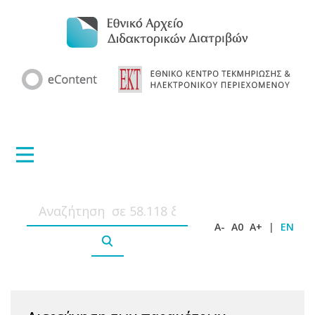
A-
A0
A+
|
EN