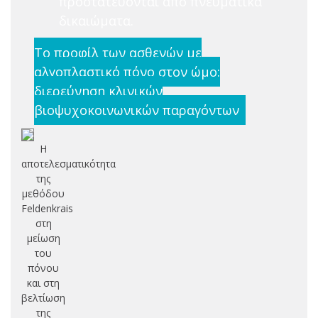
προστατεύονται από πνευματικά
δικαιώματα.
Το προφίλ των ασθενών με
αλγοπλαστικό πόνο στον ώμο:
διερεύνηση κλινικών
βιοψυχοκοινωνικών παραγόντων
Η
αποτελεσματικότητα
της
μεθόδου
Feldenkrais
στη
μείωση
του
πόνου
και στη
βελτίωση
της