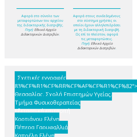
Αφορά στο σύνολο των
Αφορά στους συνδεδεμένους
μεταφορτώσων του αρχείου
στο σύστημα χρήστες οι
της διδακτορικής διατριβής.
οποίοι έχουν αλληλεπιδράσει
Πηγή:
Εθνικό Αρχείο
με τη διδακτορική διατριβή.
Διδακτορικών Διατριβών
.
Ως επί το πλείστον, αφορά
τις μεταφορτώσεις.
Πηγή:
Εθνικό Αρχείο
Διδακτορικών Διατριβών
.
Σχετικές εγγραφές
83%CE%B1%CE%BB%CE%AF%CE%B1%CF%82">Π
Θεσσαλίας. Σχολή Επιστημών Υγείας.
Τμήμα Φυσικοθεραπείας
Εξεταστική επιτροπή
Κορτιάνου Ελένη
Πέπερα Γαρυφαλλιά
Καπρέλη Ελένη