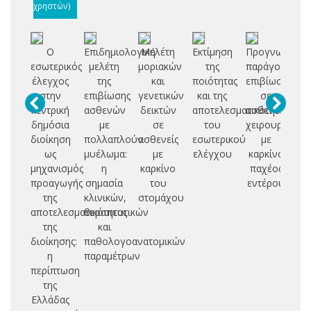
χρηστών)
Ο
Επιδημιολογική
Μελέτη
Εκτίμηση
Προγνωστικοί
Συ
εσωτερικός
μελέτη
μοριακών
της
παράγοντες
μ
έλεγχος
της
και
ποιότητας
επιβίωσης
επ
στην
επιβίωσης
γενετικών
και της
σε
α
κεντρική
ασθενών
δεικτών
αποτελεσματικότητας
ασθενείς
δημόσια
με
σε
του
χειρουργηθέν
κ
διοίκηση
πολλαπλούν
ασθενείς
εσωτερικού
με
μ
ως
μυέλωμα:
με
ελέγχου
καρκίνο
σ
μηχανισμός
η
καρκίνο
παχέος
προαγωγής
σημασία
του
εντέρου
της
κλινικών,
στομάχου
αν
αποτελεσματικότητας
θεραπευτικών
της
και
τρ
διοίκησης:
παθολογοανατομικών
η
παραμέτρων
μα
περίπτωση
(
της
Ελλάδας
δ