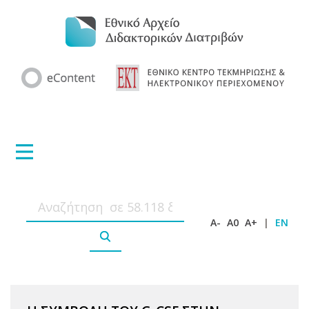
A-
A0
A+
|
EN