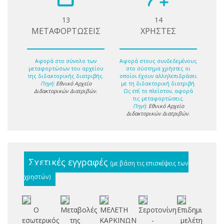
13
14
ΜΕΤΑΦΟΡΤΩΣΕΙΣ
ΧΡΗΣΤΕΣ
Αφορά στο σύνολο των
Αφορά στους συνδεδεμένους
μεταφορτώσων του αρχείου
στο σύστημα χρήστες οι
της διδακτορικής διατριβής.
οποίοι έχουν αλληλεπιδράσει
Πηγή:
Εθνικό Αρχείο
με τη διδακτορική διατριβή.
Διδακτορικών Διατριβών
.
Ως επί το πλείστον, αφορά
τις μεταφορτώσεις.
Πηγή:
Εθνικό Αρχείο
Διδακτορικών Διατριβών
.
Σχετικές εγγραφές
(με βάση τις επισκέψεις των
χρηστών)
Ο
Μεταβολές
ΜΕΛΕΤΗ
Σεροτονίνη
Επιδημιολογι
Συ
εσωτερικός
της
ΚΑΡΚΙΝΩΝ
-
μελέτη
μ