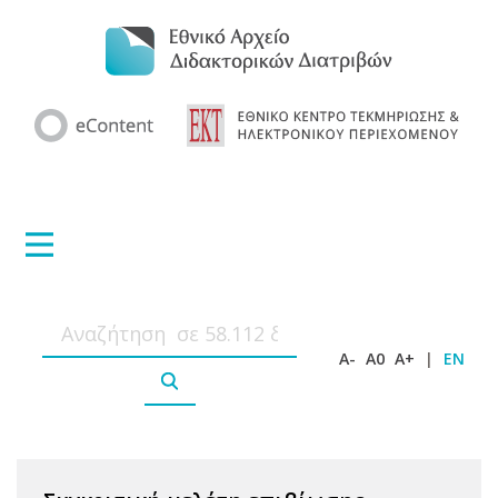
A-
A0
A+
|
EN