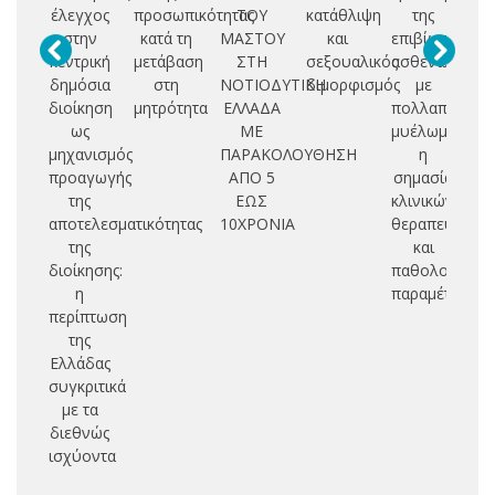
έλεγχος
προσωπικότητας
ΤΟΥ
κατάθλιψη
της
στην
κατά τη
ΜΑΣΤΟΥ
και
επιβίωσης
επ
κεντρική
μετάβαση
ΣΤΗ
σεξουαλικός
ασθενών
ση
δημόσια
στη
ΝΟΤΙΟΔΥΤΙΚΗ
διμορφισμός
με
κ
διοίκηση
μητρότητα
ΕΛΛΑΔΑ
πολλαπλούν
αν
ως
ΜΕ
μυέλωμα:
ο
μηχανισμός
ΠΑΡΑΚΟΛΟΥΘΗΣΗ
η
προαγωγής
ΑΠΟ 5
σημασία
ac
της
ΕΩΣ
κλινικών,
αποτελεσματικότητας
10ΧΡΟΝΙΑ
θεραπευτικών
της
και
πε
διοίκησης:
παθολογοανα
μ
η
παραμέτρων
υπ
περίπτωση
της
Ελλάδας
συγκριτικά
με τα
διεθνώς
ισχύοντα