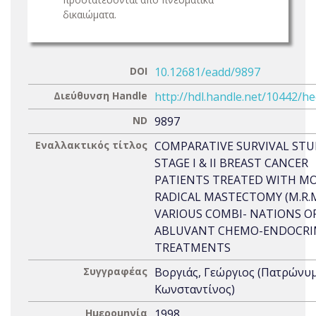
δικαιώματα.
DOI
10.12681/eadd/9897
Διεύθυνση Handle
http://hdl.handle.net/10442/h
ND
9897
Εναλλακτικός τίτλος
COMPARATIVE SURVIVAL STU
STAGE I & II BREAST CANCER
PATIENTS TREATED WITH MO
RADICAL MASTECTOMY (M.R.
VARIOUS COMBI- NATIONS O
ABLUVANT CHEMO-ENDOCRI
TREATMENTS
Συγγραφέας
Βοργιάς, Γεώργιος (Πατρώνυμ
Κωνσταντίνος)
Ημερομηνία
1998