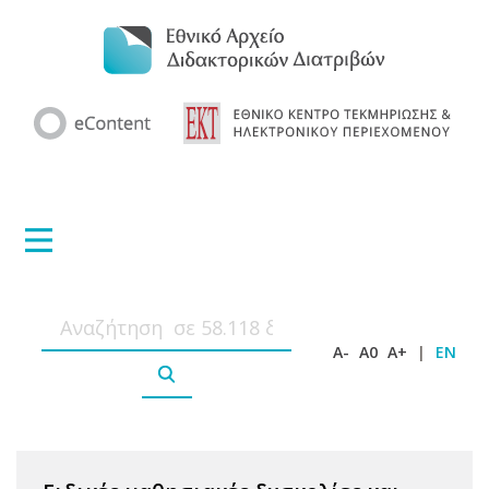
A-
A0
A+
|
EN