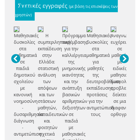
Σχετικές εγγραφές
(με βάση τις επισκέψεις των
χρηστών)
Μαθησιακές
Η
Πρόγραμμα
Μαθησιακές
Αναγνωστική
Te
δυσκολίες
συμπεριληπτική
παρέμβασης
δυσκολίες
ευχέρεια
st
στα
εκπαίδευση
για την
στα
σε
μαθηματικά
στην
καλλιέργεια
μαθηματικά
μαθητές
c
σε
Ελλάδα:
της
για
με
παιδιά
στατιστική
μνημονικής
μαθητές
ειδικές
d
δημοτικού
ανάλυση
ικανότητας
της
μαθησιακές
σχολείου
των
και την
δευτεροβάθμιας
δυσκολίες:
dy
με
απόψεων
ανάπτυξη
εκπαίδευσης:
προβλεπτικοί
κανονική
και των
βασικών
προτάσεις
δείκτες
νοημοσύνη
στάσεων
αριθμητικών
για την
σε μια
-
μαθητών,
δεξιοτήτων
αντιμετώπισή
διαφανή
δυσαριθμησία:
εκπαιδευτικών
σε
τους
ορθογραφία
διάγνωση
και
παιδιά
-
φοιτητών
με
αντιμετώπιση
σχετικά
μαθησιακές