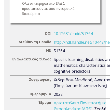
Όλα τα τεκμήρια στο ΕΑΔΔ
προστατεύονται από πνευματικά
δικαιώματα.
DOI
10.12681/eadd/51364
Διεύθυνση Handle
http://hdl.handle.net/10442/h
ND
51364
Εναλλακτικός τίτλος
Specific learning disabilities a
mathematics: characteristics a
cognitive predictors
Συγγραφέας
Χιδερίδου-Μανδαρή, Αναστασ
(Πατρώνυμο: Κωνσταντίνος)
Ημερομηνία
2022
Ίδρυμα
Αριστοτέλειο Πανεπιστήμιο
Θεσσαλονίκης (ΑΠΘ)
. Σχολή