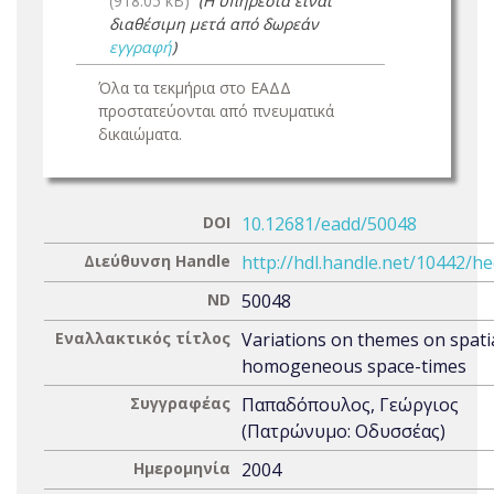
(918.05 kB)
(Η υπηρεσία είναι
διαθέσιμη μετά από δωρεάν
εγγραφή
)
Όλα τα τεκμήρια στο ΕΑΔΔ
προστατεύονται από πνευματικά
δικαιώματα.
DOI
10.12681/eadd/50048
Διεύθυνση Handle
http://hdl.handle.net/10442/h
ND
50048
Εναλλακτικός τίτλος
Variations on themes on spatia
homogeneous space-times
Συγγραφέας
Παπαδόπουλος, Γεώργιος
(Πατρώνυμο: Οδυσσέας)
Ημερομηνία
2004