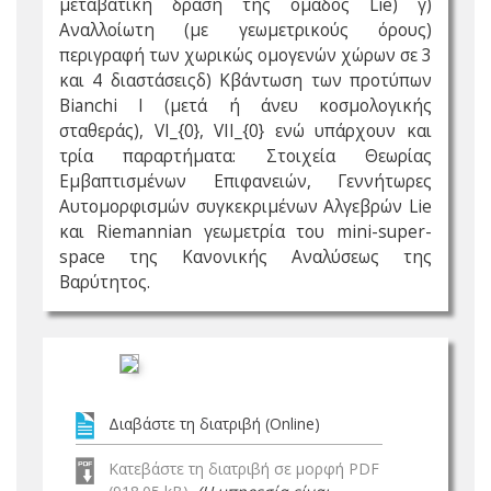
μεταβατική δράση της ομάδος Lie) γ)
Αναλλοίωτη (με γεωμετρικούς όρους)
περιγραφή των χωρικώς ομογενών χώρων σε 3
και 4 διαστάσειςδ) Κβάντωση των προτύπων
Bianchi I (μετά ή άνευ κοσμολογικής
σταθεράς), VI_{0}, VII_{0} ενώ υπάρχουν και
τρία παραρτήματα: Στοιχεία Θεωρίας
Εμβαπτισμένων Επιφανειών, Γεννήτωρες
Αυτομορφισμών συγκεκριμένων Aλγεβρών Lie
και Riemannian γεωμετρία του mini-super-
space της Κανονικής Αναλύσεως της
Βαρύτητος.
Διαβάστε τη διατριβή (Online)
Κατεβάστε τη διατριβή σε μορφή PDF