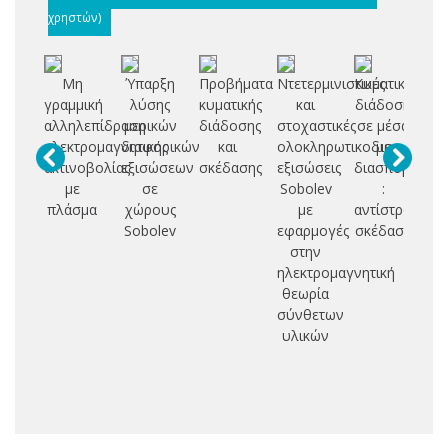
χρηστών)
Μη
Ύπαρξη
Προβήματα
Ντετερμινιστικές
Κυματική
Μ
γραμμική
λύσης
κυματικής
και
διάδοση
Π
αλληλεπίδραση
μερικών
διάδοσης
στοχαστικές
σε μέσα
Σ
ηλεκτρομαγνητικής
διαφορικών
και
ολοκληρωτικοδιαφορικές
με
Τ
ακτινοβολίας
εξισώσεων
σκέδασης
εξισώσεις
διασπορά
Θ
με
σε
Sobolev
:
Χ
πλάσμα
χώρους
με
αντίστροφη
Σ
Sobolev
εφαρμογές
σκέδαση
στην
Σ
ηλεκτρομαγνητική
Η
θεωρία
Κ
σύνθετων
υλικών