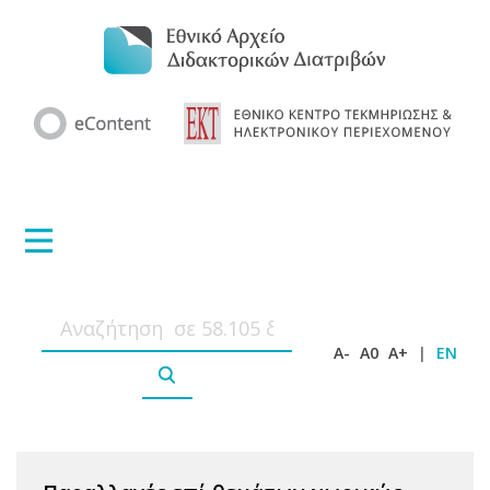
A-
A0
A+
|
EN