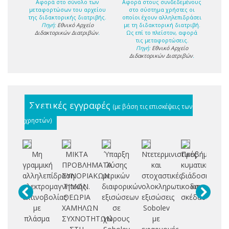
Αφορά στο σύνολο των
Αφορά στους συνδεδεμένους
μεταφορτώσων του αρχείου
στο σύστημα χρήστες οι
της διδακτορικής διατριβής.
οποίοι έχουν αλληλεπιδράσει
Πηγή:
Εθνικό Αρχείο
με τη διδακτορική διατριβή.
Διδακτορικών Διατριβών
.
Ως επί το πλείστον, αφορά
τις μεταφορτώσεις.
Πηγή:
Εθνικό Αρχείο
Διδακτορικών Διατριβών
.
Σχετικές εγγραφές
(με βάση τις επισκέψεις των
χρηστών)
Μη
ΜΙΚΤΑ
Ύπαρξη
Ντετερμινιστικές
Προβήματα
Κυ
γραμμική
ΠΡΟΒΛΗΜΑΤΑ
λύσης
και
κυματικής
δ
αλληλεπίδραση
ΣΥΝΟΡΙΑΚΩΝ
μερικών
στοχαστικές
διάδοσης
σ
ηλεκτρομαγνητικής
ΤΙΜΩΝ.
διαφορικών
ολοκληρωτικοδιαφορικές
και
ακτινοβολίας
ΘΕΩΡΙΑ
εξισώσεων
εξισώσεις
σκέδασης
δ
με
ΧΑΜΗΛΩΝ
σε
Sobolev
πλάσμα
ΣΥΧΝΟΤΗΤΩΝ
χώρους
με
αν