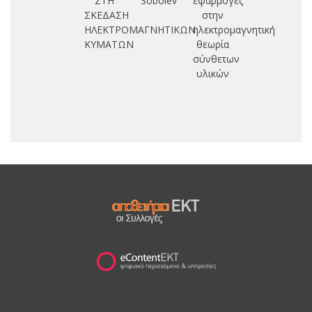
ΣΤΗ
Sobolev
εφαρμογές
σ
ΣΚΕΔΑΣΗ
στην
ΗΛΕΚΤΡΟΜΑΓΝΗΤΙΚΩΝ
ηλεκτρομαγνητική
ΚΥΜΑΤΩΝ
θεωρία
σύνθετων
υλικών