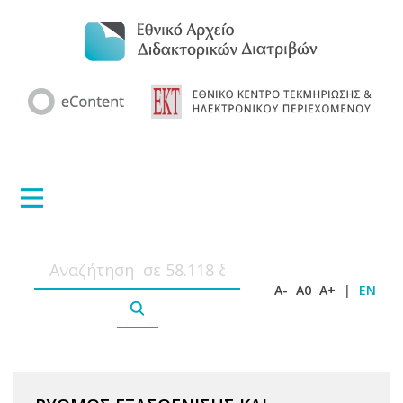
A-
A0
A+
|
EN