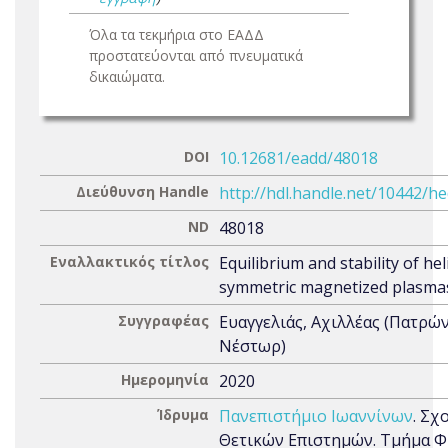
Όλα τα τεκμήρια στο ΕΑΔΔ
προστατεύονται από πνευματικά
δικαιώματα.
DOI
10.12681/eadd/48018
Διεύθυνση Handle
http://hdl.handle.net/10442/h
ND
48018
Εναλλακτικός τίτλος
Equilibrium and stability of heli
symmetric magnetized plasma
Συγγραφέας
Ευαγγελιάς, Αχιλλέας (Πατρώ
Νέστωρ)
Ημερομηνία
2020
Ίδρυμα
Πανεπιστήμιο Ιωαννίνων
. Σχ
Θετικών Επιστημών. Τμήμα Φ