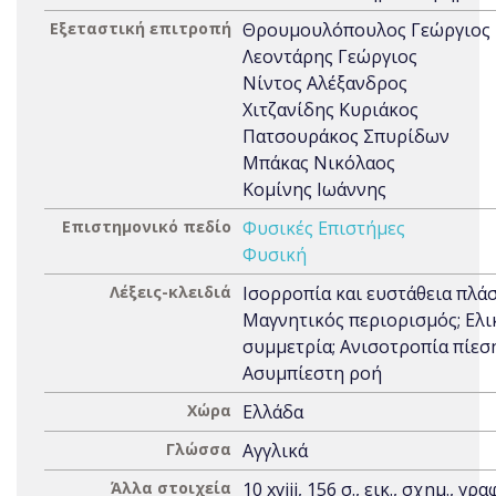
Εξεταστική επιτροπή
Θρουμουλόπουλος Γεώργιος
Λεοντάρης Γεώργιος
Νίντος Αλέξανδρος
Χιτζανίδης Κυριάκος
Πατσουράκος Σπυρίδων
Μπάκας Νικόλαος
Κομίνης Ιωάννης
Επιστημονικό πεδίο
Φυσικές Επιστήμες
Φυσική
Λέξεις-κλειδιά
Ισορροπία και ευστάθεια πλά
Μαγνητικός περιορισμός; Ελι
συμμετρία; Ανισοτροπία πίεση
Ασυμπίεστη ροή
Χώρα
Ελλάδα
Γλώσσα
Αγγλικά
Άλλα στοιχεία
10 xviii, 156 σ., εικ., σχημ., γρα