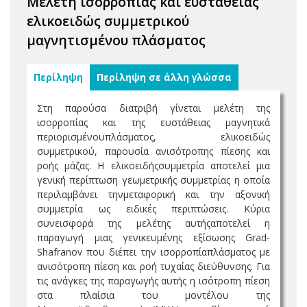
Μελέτη ισορροπίας και ευστάθειας
ελικοειδώς συμμετρικού
μαγνητισμένου πλάσματος
Περίληψη
Περίληψη σε άλλη γλώσσα
Στη παρούσα διατριβή γίνεται μελέτη της
ισορροπίας και της ευστάθειας μαγνητικά
περιορισμένουπλάσματος, ελικοειδώς
συμμετρικού, παρουσία ανισότροπης πίεσης και
ροής μάζας. Η ελικοειδήςσυμμετρία αποτελεί μια
γενική περίπτωση γεωμετρικής συμμετρίας η οποία
περιλαμβάνει τηνμεταφορική και την αξονική
συμμετρία ως ειδικές περιπτώσεις. Κύρια
συνεισφορά της μελέτης αυτήςαποτελεί η
παραγωγή μιας γενικευμένης εξίσωσης Grad-
Shafranov που διέπει την ισορροπίαπλάσματος με
ανισότροπη πίεση και ροή τυχαίας διεύθυνσης. Για
τις ανάγκες της παραγωγής αυτής η ισότροπη πίεση
στα πλαίσια του μοντέλου της