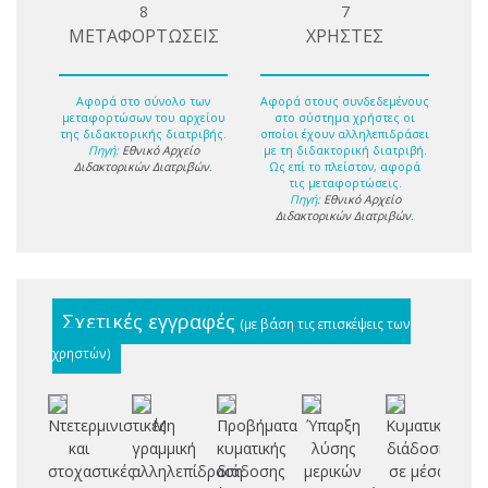
8
7
ΜΕΤΑΦΟΡΤΩΣΕΙΣ
ΧΡΗΣΤΕΣ
Αφορά στο σύνολο των
Αφορά στους συνδεδεμένους
μεταφορτώσων του αρχείου
στο σύστημα χρήστες οι
της διδακτορικής διατριβής.
οποίοι έχουν αλληλεπιδράσει
Πηγή:
Εθνικό Αρχείο
με τη διδακτορική διατριβή.
Διδακτορικών Διατριβών
.
Ως επί το πλείστον, αφορά
τις μεταφορτώσεις.
Πηγή:
Εθνικό Αρχείο
Διδακτορικών Διατριβών
.
Σχετικές εγγραφές
(με βάση τις επισκέψεις των
χρηστών)
Ντετερμινιστικές
Μη
Προβήματα
Ύπαρξη
Κυματική
Μ
και
γραμμική
κυματικής
λύσης
διάδοση
Π
στοχαστικές
αλληλεπίδραση
διάδοσης
μερικών
σε μέσα
Σ