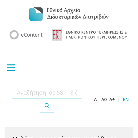
A-
A0
A+
|
EN