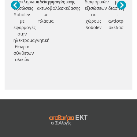
ολοκληρωτικοδιαφορικές
ηλεκτρομαγνητικής
και
διαφορικών
με
Τ
εξισώσεις
ακτινοβολίας
σκέδασης
εξισώσεων
διασπορά
Θ
Sobolev
με
σε
:
Χ
με
πλάσμα
χώρους
αντίστροφη
Σ
εφαρμογές
Sobolev
σκέδαση
στην
Σ
ηλεκτρομαγνητική
Η
θεωρία
Κ
σύνθετων
υλικών