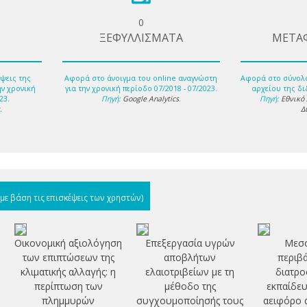
0
ΞΕΦΥΛΛΙΣΜΑΤΑ
ΜΕΤΑ
ψεις της
Αφορά στο άνοιγμα του online αναγνώστη
Αφορά στο σύνολ
ην χρονική
για την χρονική περίοδο 07/2018 - 07/2023.
αρχείου της δι
23.
Πηγή:
Google Analytics
.
Πηγή:
Εθνικό
s
.
Δ
(με βάση τις επισκέψεις των χρηστών)
Οικονομική αξιολόγηση
Επεξεργασία υγρών
Μεσο
των επιπτώσεων της
αποβλήτων
περιβά
κλιματικής αλλαγής: η
ελαιοτριβείων με τη
διατρο
περίπτωση των
μέθοδο της
εκπαίδευ
πλημμυρών
συγχουμοποίησής τους
αειφόρο 