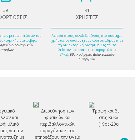
39
41
ΦΟΡΤΩΣΕΙΣ
ΧΡΗΣΤΕΣ
ο των μεταφορτώσων του
Αφορά στους συνδεδεμένους στο σύστημα
δακτορικής διατριβής.
χρήστες οι οποίοι έχουν αλληλεπιδράσει με
 Αρχείο Διδακτορικών
τη διδακτορική διατριβή. Ως επί το
ιατριβών
.
πλείστον, αφορά τις μεταφορτώσεις.
Πηγή:
Εθνικό Αρχείο Διδακτορικών
Διατριβών
.
γειακό
Διερεύνηση των
Τροφή και διατροφή
λλον και
φυσικών και
στις Κυκλάδες
φή: υλικό
περιβαλλοντικών
(19ος-20ος αι.)
σης για την
παραγόντων που
ανάπτυξη με
επηρεάζουν την υγεία