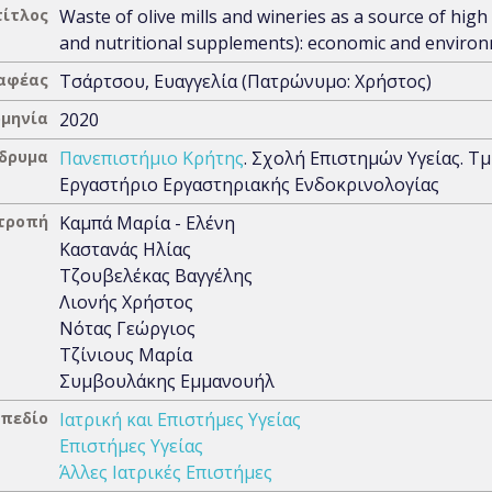
τίτλος
Waste of olive mills and wineries as a source of hi
and nutritional supplements): economic and environ
αφέας
Τσάρτσου, Ευαγγελία (Πατρώνυμο: Χρήστος)
μηνία
2020
Ίδρυμα
Πανεπιστήμιο Κρήτης
. Σχολή Επιστημών Υγείας. Τμ
Εργαστήριο Εργαστηριακής Ενδοκρινολογίας
ιτροπή
Καμπά Μαρία - Ελένη
Καστανάς Ηλίας
Τζουβελέκας Βαγγέλης
Λιονής Χρήστος
Νότας Γεώργιος
Τζίνιους Μαρία
Συμβουλάκης Εμμανουήλ
 πεδίο
Ιατρική και Επιστήμες Υγείας
Επιστήμες Υγείας
Άλλες Ιατρικές Επιστήμες