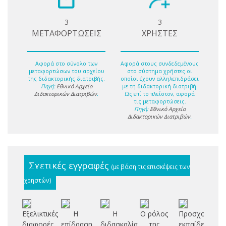
3
3
ΜΕΤΑΦΟΡΤΩΣΕΙΣ
ΧΡΗΣΤΕΣ
Αφορά στο σύνολο των
Αφορά στους συνδεδεμένους
μεταφορτώσων του αρχείου
στο σύστημα χρήστες οι
της διδακτορικής διατριβής.
οποίοι έχουν αλληλεπιδράσει
Πηγή:
Εθνικό Αρχείο
με τη διδακτορική διατριβή.
Διδακτορικών Διατριβών
.
Ως επί το πλείστον, αφορά
τις μεταφορτώσεις.
Πηγή:
Εθνικό Αρχείο
Διδακτορικών Διατριβών
.
Σχετικές εγγραφές
(με βάση τις επισκέψεις των
χρηστών)
Εξελικτικές
Η
Η
Ο ρόλος
Προσχολική
Μ
διαφορές
επίδραση
διδασκαλία
της
εκπαίδευση