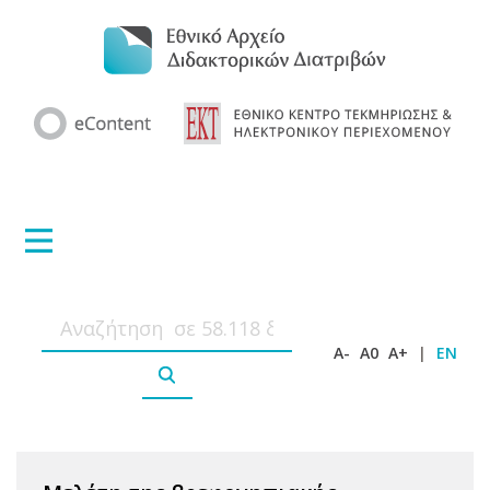
A-
A0
A+
|
EN