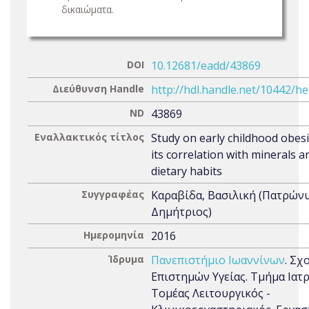
δικαιώματα.
DOI
10.12681/eadd/43869
Διεύθυνση Handle
http://hdl.handle.net/10442/h
ND
43869
Εναλλακτικός τίτλος
Study on early childhood obes
its correlation with minerals a
dietary habits
Συγγραφέας
Καραβίδα, Βασιλική (Πατρών
Δημήτριος)
Ημερομηνία
2016
Ίδρυμα
Πανεπιστήμιο Ιωαννίνων
. Σχ
Επιστημών Υγείας. Τμήμα Ιατρ
Τομέας Λειτουργικός -