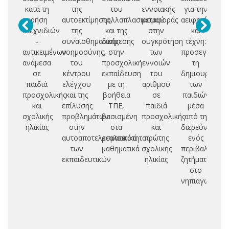
κατά τη
της
του
εννοιακής
για την
αν
χρήση
αυτοεκτίμησης,
πολλαπλασιασμού
μεταφοράς
αειφορία
παιχνιδιών
της
και της
στην
και
εκ
-
συναισθηματικής
διαίρεσης
συγκρότηση
τέχνη:
πρ
αντικειμένων
νοημοσύνης,
στην
των
προσεγγίζοντ
η
ανάμεσα
του
προσχολική
εννοιών
τη
γ
σε
κέντρου
εκπαίδευση
του
δημιουργικότ
α
παιδιά
ελέγχου
με τη
αριθμού
των
κ
προσχολικής
και της
βοήθεια
σε
παιδιών
και
επίλυσης
ΤΠΕ,
παιδιά
μέσα
σχολικής
προβλημάτων
βασισμένη
προσχολικής
από τη
ηλικίας
στην
στα
και
διερεύνηση
αυτοαποτελεσματικότητα
ρεαλιστικά
πρώτης
ενός
των
μαθηματικά
σχολικής
περιβαλλοντι
εκπαιδευτικών
ηλικίας
ζητήματος
στο
νηπιαγωγείο