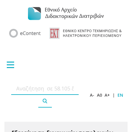
A-
A0
A+
|
EN