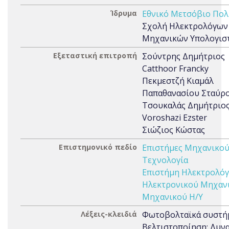
Ίδρυμα
Εθνικό Μετσόβιο Πολ
Σχολή Ηλεκτρολόγων
Μηχανικών Υπολογισ
Εξεταστική επιτροπή
Σούντρης Δημήτριος
Catthoor Francky
Πεκμεστζή Κιαμάλ
Παπαθανασίου Σταύρ
Τσουκαλάς Δημήτριο
Voroshazi Ezster
Σιώζιος Κώστας
Επιστημονικό πεδίο
Επιστήμες Μηχανικού
Τεχνολογία
Επιστήμη Ηλεκτρολόγ
Ηλεκτρονικού Μηχαν
Μηχανικού Η/Υ
Λέξεις-κλειδιά
Φωτοβολταϊκά συστή
Βελτιστοποίηση; Δυν