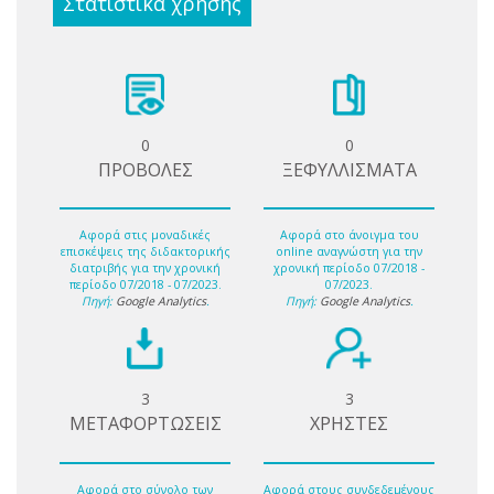
Στατιστικά χρήσης
0
0
ΠΡΟΒΟΛΕΣ
ΞΕΦΥΛΛΙΣΜΑΤΑ
Αφορά στις μοναδικές
Αφορά στο άνοιγμα του
επισκέψεις της διδακτορικής
online αναγνώστη για την
διατριβής για την χρονική
χρονική περίοδο 07/2018 -
περίοδο 07/2018 - 07/2023.
07/2023.
Πηγή:
Google Analytics
.
Πηγή:
Google Analytics
.
3
3
ΜΕΤΑΦΟΡΤΩΣΕΙΣ
ΧΡΗΣΤΕΣ
Αφορά στο σύνολο των
Αφορά στους συνδεδεμένους