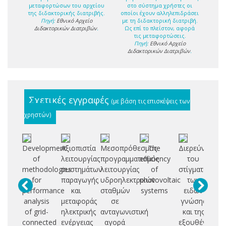
μεταφορτώσων του αρχείου
στο σύστημα χρήστες οι
της διδακτορικής διατριβής.
οποίοι έχουν αλληλεπιδράσει
Πηγή:
Εθνικό Αρχείο
με τη διδακτορική διατριβή.
Διδακτορικών Διατριβών
.
Ως επί το πλείστον, αφορά
τις μεταφορτώσεις.
Πηγή:
Εθνικό Αρχείο
Διδακτορικών Διατριβών
.
Σχετικές εγγραφές
(με βάση τις επισκέψεις των
χρηστών)
Development
Αξιοπιστία
Μεσοπρόθεσμος
The
Διερεύνηση
D
of
λειτουργίας
προγραμματισμός
efficiency
του
methodologies
συστημάτων
λειτουργίας
of
στίγματος
re
for
παραγωγής
υδροηλεκτρικών
photovoltaic
των
te
performance
και
σταθμών
systems
ειδών
analysis
μεταφοράς
σε
γνώσης
a
of grid-
ηλεκτρικής
ανταγωνιστική
και της
ge
connected
ενέργειας
αγορά
εξουθένωσης