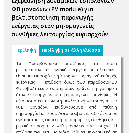
Εξερεύνηση δυναμικών τοπολογιών
ΦΒ μονάδων (PV module) για
βελτιστοποίηση παραγωγής
ενέργειας οταν μη-ομογενείς
συνθήκες λειτουργίας κυριαρχούν
Περίληψη
Περίληψη σε άλλη γλώσσα
Τα Φωτοβολταϊκά συστήματα, τα οποία
μετατρέπουν την ηλιακή ενέργεια σε ηλεκτρική,
είναι μια υποσχόμενη λύση για παραγωγή καθαρής
ενέργειας. Η επίδοση όμως των παραδοσιακών
Φωτοβολταϊκών συστημάτων φθίνει μη γραμμικά
όταν λειτουργούν υπό μη-ομογενείς συνθήκες. Η
αξιοπιστία και η σωστή μελλοντική λειτουργία των
Φ/Β μονάδων κινδυνεύουνε από πιθανή
δημιουργία hot-spot. Αυτό συμβαίνει ειδικότερα σε
εγκαταστάσεις όπου μη ομοιόμορφες συνθήκες και
μερική σκίαση των Φ/Β μονάδων είναι συχνή. Η
επίδοση των Φ/Β μονάδων φθίνει μη-γραμμικά σε