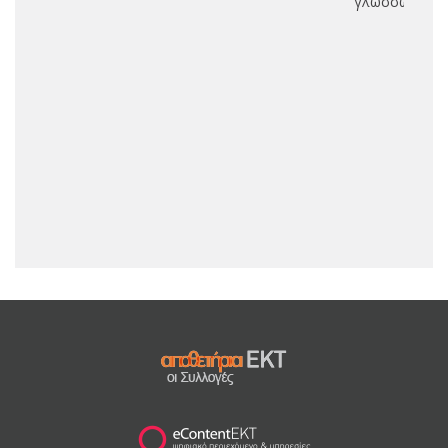
γλωσσών