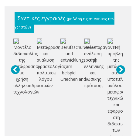
Σχετικές εγγραφές
(με βάση τις επισκέψεις των
χρηστών)
Μοντέλο
Μετάφραση
Berufsschulwesen
Πολυπαραγοντική
Η
διδασκαλίας
και
und
ανάλυση
προβληματική
π
της
ανάλυση
entwicklungspolitik
της
της
μετάφρασης
φρασεολογίας
am
ελληνικής
μετάφρασης
ρ
με
πολιτικού
beispiel
και
στον
λο
χρήση
λόγου
Griechenland
ρωσικής
υποτιτλισμό:
αλληλεπιδραστικών
πρότασης
ανάλυση
ελ
τεχνολογιών
μεταφραστικώ
με
τεχνικών
π
και
εφαρμογές
στη
διδακτική
των