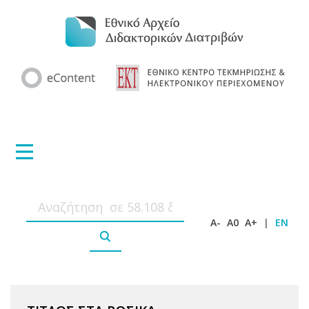
A-
A0
A+
|
EN