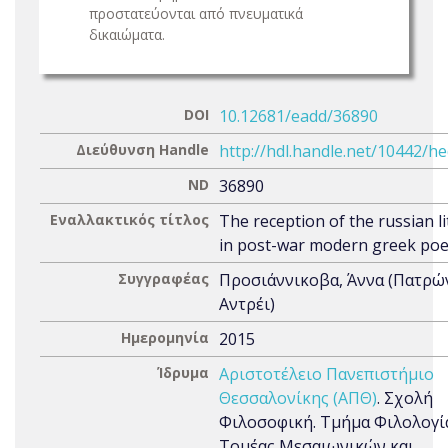
προστατεύονται από πνευματικά
δικαιώματα.
DOI
10.12681/eadd/36890
Διεύθυνση Handle
http://hdl.handle.net/10442/h
ND
36890
Εναλλακτικός τίτλος
The reception of the russian l
in post-war modern greek poe
Συγγραφέας
Προσιάννικοβα, Άννα (Πατρώ
Αντρέι)
Ημερομηνία
2015
Ίδρυμα
Αριστοτέλειο Πανεπιστήμιο
Θεσσαλονίκης (ΑΠΘ)
. Σχολή
Φιλοσοφική. Τμήμα Φιλολογί
Τομέας Μεσαιωνικών και