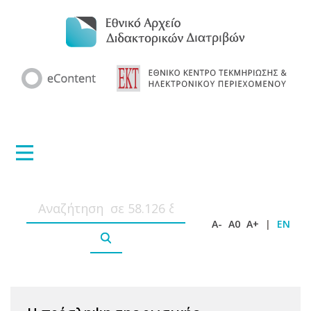
A-
A0
A+
|
EN