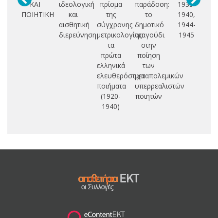
ΚΑΙ
ιδεολογική
πρίσμα
παράδοση:
1935-
θ
ΠΟΙΗΤΙΚΗ
και
της
το
1940,
αισθητική
σύγχρονης
δημοτικό
1944-
διερεύνηση
μετρικολογίας:
τραγούδι
1945
τα
στην
πρώτα
ποίηση
ελληνικά
των
α
ελευθερόστιχα
μεταπολεμικών
ποιήματα
υπερρεαλιστών
(1920-
ποιητών
1940)