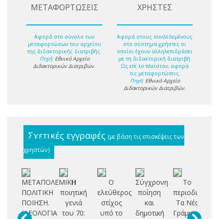
ΜΕΤΑΦΟΡΤΩΣΕΙΣ
ΧΡΗΣΤΕΣ
Αφορά στο σύνολο των
Αφορά στους συνδεδεμένους
μεταφορτώσων του αρχείου
στο σύστημα χρήστες οι
της διδακτορικής διατριβής.
οποίοι έχουν αλληλεπιδράσει
Πηγή:
Εθνικό Αρχείο
με τη διδακτορική διατριβή.
Διδακτορικών Διατριβών
.
Ως επί το πλείστον, αφορά
τις μεταφορτώσεις.
Πηγή:
Εθνικό Αρχείο
Διδακτορικών Διατριβών
.
Σχετικές εγγραφές
(με βάση τις επισκέψεις των
χρηστών)
ΜΕΤΑΠΟΛΕΜΙΚΗ
Η
Ο
Σύγχρονη
Το
S
ΠΟΛΙΤΙΚΗ
ποιητική
ελεύθερος
ποίηση
περιοδικό
Ni
ΠΟΙΗΣΗ.
γενιά
στίχος
και
Τα Νέα
Fo
ΙΔΕΟΛΟΓΙΑ
του 70:
υπό το
δημοτική
Γράμματα: