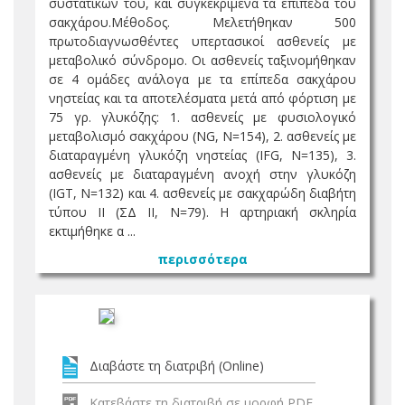
συστατικών του, και συγκεκριμένα τα επίπεδα του
σακχάρου.Μέθοδος. Μελετήθηκαν 500
πρωτοδιαγνωσθέντες υπερτασικοί ασθενείς με
μεταβολικό σύνδρομο. Οι ασθενείς ταξινομήθηκαν
σε 4 ομάδες ανάλογα με τα επίπεδα σακχάρου
νηστείας και τα αποτελέσματα μετά από φόρτιση με
75 γρ. γλυκόζης: 1. ασθενείς με φυσιολογικό
μεταβολισμό σακχάρου (NG, N=154), 2. ασθενείς με
διαταραγμένη γλυκόζη νηστείας (IFG, N=135), 3.
ασθενείς με διαταραγμένη ανοχή στην γλυκόζη
(IGT, N=132) και 4. ασθενείς με σακχαρώδη διαβήτη
τύπου ΙΙ (ΣΔ ΙΙ, Ν=79). Η αρτηριακή σκληρία
εκτιμήθηκε α ...
περισσότερα
Διαβάστε τη διατριβή (Online)
Κατεβάστε τη διατριβή σε μορφή PDF