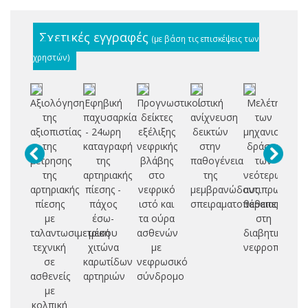
Σχετικές εγγραφές
(με βάση τις επισκέψεις των
χρηστών)
Αξιολόγηση
Εφηβική
Προγνωστικοί
Ιστική
Μελέτη
Μ
της
παχυσαρκία
δείκτες
ανίχνευση
των
αξιοπιστίας
- 24ωρη
εξέλιξης
δεικτών
μηχανισμών
με
της
καταγραφή
νεφρικής
στην
δράσης
μέτρησης
της
βλάβης
παθογένεια
των
γλ
της
αρτηριακής
στο
της
νεότερων
αρτηριακής
πίεσης -
νεφρικό
μεμβρανώδους
αντιπρωτεϊνο
πίεσης
πάχος
ιστό και
σπειραματοπάθειας
θεραπειών
αι
με
έσω-
τα ούρα
στη
κα
ταλαντωσιμετρική
μέσου
ασθενών
διαβητική
έ
τεχνική
χιτώνα
με
νεφροπάθεια
σε
καρωτίδων
νεφρωσικό
υ
ασθενείς
αρτηριών
σύνδρομο
με
λι
κολπική