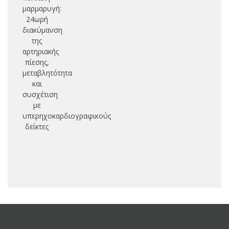
μαρμαρυγή:
πε
24ωρή
μο
διακύμανση
της
συ
αρτηριακής
πίεσης,
με
μεταβλητότητα
και
π
συσχέτιση
κυ
με
υπερηχοκαρδιογραφικούς
κλ
δείκτες
δ
ιν
α