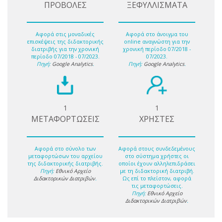
ΠΡΟΒΟΛΕΣ
ΞΕΦΥΛΛΙΣΜΑΤΑ
Αφορά στις μοναδικές
Αφορά στο άνοιγμα του
επισκέψεις της διδακτορικής
online αναγνώστη για την
διατριβής για την χρονική
χρονική περίοδο 07/2018 -
περίοδο 07/2018 - 07/2023.
07/2023.
Πηγή:
Google Analytics
.
Πηγή:
Google Analytics
.
1
1
ΜΕΤΑΦΟΡΤΩΣΕΙΣ
ΧΡΗΣΤΕΣ
Αφορά στο σύνολο των
Αφορά στους συνδεδεμένους
μεταφορτώσων του αρχείου
στο σύστημα χρήστες οι
της διδακτορικής διατριβής.
οποίοι έχουν αλληλεπιδράσει
Πηγή:
Εθνικό Αρχείο
με τη διδακτορική διατριβή.
Διδακτορικών Διατριβών
.
Ως επί το πλείστον, αφορά
τις μεταφορτώσεις.
Πηγή:
Εθνικό Αρχείο
Διδακτορικών Διατριβών
.