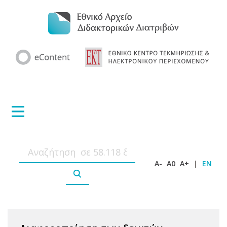
A-
A0
A+
|
EN