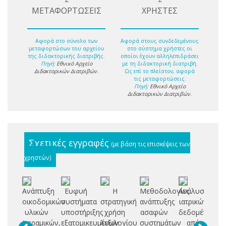
ΜΕΤΑΦΟΡΤΩΣΕΙΣ
ΧΡΗΣΤΕΣ
Αφορά στο σύνολο των
Αφορά στους συνδεδεμένους
μεταφορτώσων του αρχείου
στο σύστημα χρήστες οι
της διδακτορικής διατριβής.
οποίοι έχουν αλληλεπιδράσει
Πηγή:
Εθνικό Αρχείο
με τη διδακτορική διατριβή.
Διδακτορικών Διατριβών
.
Ως επί το πλείστον, αφορά
τις μεταφορτώσεις.
Πηγή:
Εθνικό Αρχείο
Διδακτορικών Διατριβών
.
Σχετικές εγγραφές
(με βάση τις επισκέψεις των
χρηστών)
Ανάπτυξη
Ευφυή
Η
Μεθοδολογίες
Ανάλυση
Υπ
οικοδομικών
συστήματα
στρατηγική
ανάπτυξης
ιατρικών
μ
υλικών
υποστήριξης
χρήση
ασαφών
δεδομένων
π
(κεραμικών,
εξατομικευμένων
λεξιλογίου
συστημάτων
από