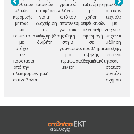
σύνθετων
ιατρικών
γραπτού
ταξινόμησης
πολλαπλές
δι
υλικών
αποφάσεων
λόγου
με
απεικονιστικέ
α
κεραμικής
για τη
από τον
χρήση
τεχνολογίες
μήτρας
διαχείριση
αποτελεσματικό
εξελικτικών
με
νε
και
του
γλωσσικά
αλγορίθμων:
τεχνικές
πα
τσιμεντοπροϊόντων)
σακχαρώδους
μαθητή
εφαρμογή
μηχανικής
με
διαβήτη
στη Β'
σε
μάθησης,
στόχο
γυμνασίου:
προβλήματα
επεξεργασίας
την
μια
υψηλής
εικόνας
προστασία
περιπτωσιολογική
διαστατικότητας
και
από την
μελέτη
στατιστικού
ηλεκτρομαγνητική
μοντέλου
ακτινοβολία
σχήματος