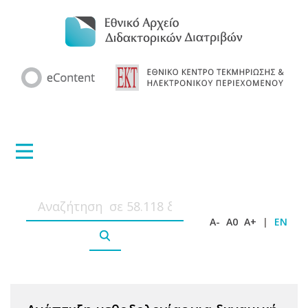
A-
A0
A+
|
EN