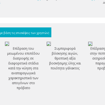
s
.
Δ
(με βάση τις επισκέψεις των χρηστών)
Επίδραση του
Συμπεριφορά
Επίδραση
μειωμένου επιπέδου
βόσκησης αιγών,
στην πεπ
διατροφής σε
θρεπτική αξία
σιτηρεσ
διαφορετικά στάδια
βοσκήσιμης ύλης και
παραγ
κατά την κύηση στα
ποιότητα γάλακτος
προβ
αναπαραγωγικά
χαρακτηριστικά των
απογόνων στο
πρόβατο