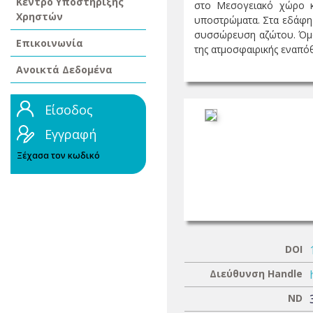
Κέντρο Υποστήριξης
στο Μεσογειακό χώρο κα
Χρηστών
υποστρώματα. Στα εδάφη 
συσσώρευση αζώτου. Όμως
Επικοινωνία
της ατμοσφαιρικής εναπόθ
Ανοικτά Δεδομένα
Είσοδος
Εγγραφή
Ξέχασα τον κωδικό
DOI
Διεύθυνση Handle
ND