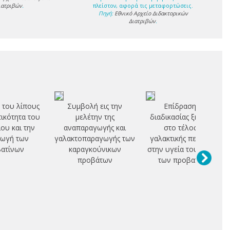
ιατριβών
.
πλείστον, αφορά τις μεταφορτώσεις.
Πηγή:
Εθνικό Αρχείο Διδακτορικών
Διατριβών
.
 του λίπους
Συμβολή εις την
Επίδραση της
τικότητα του
μελέτην της
διαδικασίας ξήρανσης
ίου και την
αναπαραγωγής και
στο τέλος της
ωγή των
γαλακτοπαραγωγής των
γαλακτικής περιόδου,
ατίνων
καραγκούνικων
στην υγεία του μαστού
προβάτων
των προβατίνων