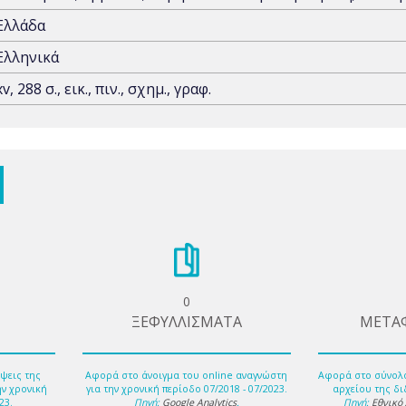
Ελλάδα
Ελληνικά
xv, 288 σ., εικ., πιν., σχημ., γραφ.
0
ΞΕΦΥΛΛΙΣΜΑΤΑ
ΜΕΤΑ
ψεις της
Αφορά στο άνοιγμα του online αναγνώστη
Αφορά στο σύνολ
ην χρονική
για την χρονική περίοδο 07/2018 - 07/2023.
αρχείου της δι
23.
Πηγή:
Google Analytics
.
Πηγή:
Εθνικό