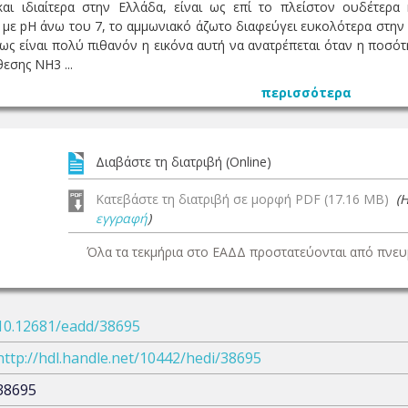
ι ιδιαίτερα στην Ελλάδα, είναι ως επί το πλείστον ουδέτερ
με pH άνω του 7, το αμμωνιακό άζωτο διαφεύγει ευκολότερα στην 
 είναι πολύ πιθανόν η εικόνα αυτή να ανατρέπεται όταν η ποσότ
εσης ΝΗ3 ...
περισσότερα
Διαβάστε τη διατριβή (Online)
Κατεβάστε τη διατριβή σε μορφή PDF (17.16 MB)
(
εγγραφή
)
Όλα τα τεκμήρια στο ΕΑΔΔ προστατεύονται από πνευμ
10.12681/eadd/38695
http://hdl.handle.net/10442/hedi/38695
38695