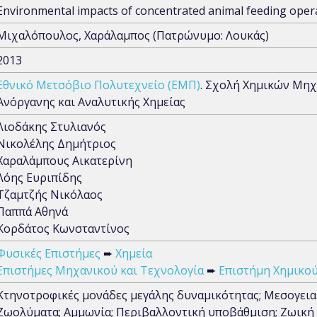
Environmental impacts of concentrated animal feeding oper
Μιχαλόπουλος, Χαράλαμπος (Πατρώνυμο: Λουκάς)
2013
Εθνικό Μετσόβιο Πολυτεχνείο (ΕΜΠ)
. Σχολή Χημικών Μηχ
Ανόργανης και Αναλυτικής Χημείας
Λιοδάκης Στυλιανός
Νικολέλης Δημήτριος
Χαραλάμπους Αικατερίνη
Λόης Ευριπίδης
Τζαμτζής Νικόλαος
Παππά Αθηνά
Κορδάτος Κωνσταντίνος
Φυσικές Επιστήμες
➨
Χημεία
Επιστήμες Μηχανικού και Τεχνολογία
➨
Επιστήμη Χημικο
Κτηνοτροφικές μονάδες μεγάλης δυναμικότητας; Μεσογειακ
Ζωολύματα; Αμμωνία; Περιβαλλοντική υποβάθμιση; Ζωική