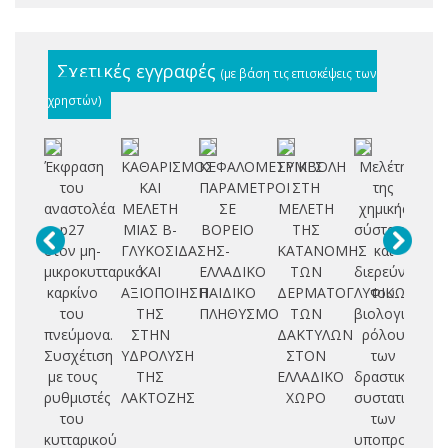
Σχετικές εγγραφές
(με βάση τις επισκέψεις των
χρηστών)
Έκφραση
ΚΑΘΑΡΙΣΜΟΣ
ΚΕΦΑΛΟΜΕΤΡΙΚΕΣ
ΣΥΜΒΟΛΗ
Μελέτη
Α
του
ΚΑΙ
ΠΑΡΑΜΕΤΡΟΙ
ΣΤΗ
της
αναστολέα
ΜΕΛΕΤΗ
ΣΕ
ΜΕΛΕΤΗ
χημικής
μ
p27
ΜΙΑΣ Β-
ΒΟΡΕΙΟ
ΤΗΣ
σύστασης
βι
στον μη-
ΓΛΥΚΟΣΙΔΑΣΗΣ
-
ΚΑΤΑΝΟΜΗΣ
και
με
μικροκυτταρικό
ΚΑΙ
ΕΛΛΑΔΙΚΟ
ΤΩΝ
διερεύνηση
α
καρκίνο
ΑΞΙΟΠΟΙΗΣΗ
ΠΑΙΔΙΚΟ
ΔΕΡΜΑΤΟΓΛΥΦΙΚΩΝ
του
θ
του
ΤΗΣ
ΠΛΗΘΥΣΜΟ
ΤΩΝ
βιολογικού
ρ
πνεύμονα.
ΣΤΗΝ
ΔΑΚΤΥΛΩΝ
ρόλου
sp
Συσχέτιση
ΥΔΡΟΛΥΣΗ
ΣΤΟΝ
των
co
με τους
ΤΗΣ
ΕΛΛΑΔΙΚΟ
δραστικών
ρυθμιστές
ΛΑΚΤΟΖΗΣ
ΧΩΡΟ
συστατικών
του
των
κυτταρικού
υποπροϊόντω