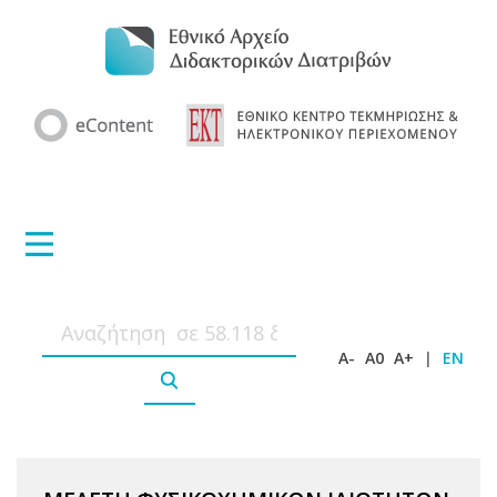
A-
A0
A+
|
EN