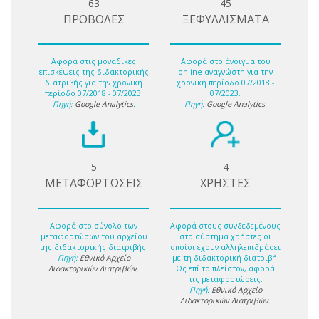
63
45
ΠΡΟΒΟΛΕΣ
ΞΕΦΥΛΛΙΣΜΑΤΑ
Αφορά στις μοναδικές
Αφορά στο άνοιγμα του
επισκέψεις της διδακτορικής
online αναγνώστη για την
διατριβής για την χρονική
χρονική περίοδο 07/2018 -
περίοδο 07/2018 - 07/2023.
07/2023.
Πηγή:
Google Analytics
.
Πηγή:
Google Analytics
.
5
4
ΜΕΤΑΦΟΡΤΩΣΕΙΣ
ΧΡΗΣΤΕΣ
Αφορά στο σύνολο των
Αφορά στους συνδεδεμένους
μεταφορτώσων του αρχείου
στο σύστημα χρήστες οι
της διδακτορικής διατριβής.
οποίοι έχουν αλληλεπιδράσει
Πηγή:
Εθνικό Αρχείο
με τη διδακτορική διατριβή.
Διδακτορικών Διατριβών
.
Ως επί το πλείστον, αφορά
τις μεταφορτώσεις.
Πηγή:
Εθνικό Αρχείο
Διδακτορικών Διατριβών
.