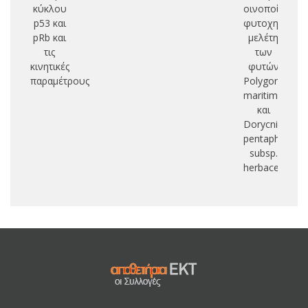
κύκλου
οινοποίησης:
p53 και
φυτοχημική
pRb και
μελέτη
τις
των
κινητικές
φυτών
παραμέτρους
Polygonum
maritimum
και
Dorycnium
pentaphyllum
subsp.
herbaceum