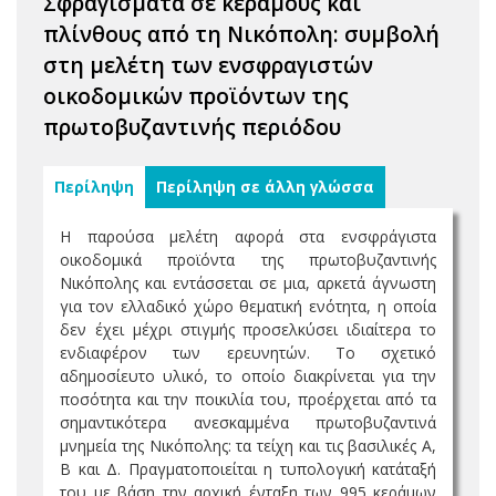
Σφραγίσματα σε κεράμους και
πλίνθους από τη Νικόπολη: συμβολή
στη μελέτη των ενσφραγιστών
οικοδομικών προϊόντων της
πρωτοβυζαντινής περιόδου
Περίληψη
Περίληψη σε άλλη γλώσσα
Η παρούσα μελέτη αφορά στα ενσφράγιστα
οικοδομικά προϊόντα της πρωτοβυζαντινής
Νικόπολης και εντάσσεται σε μια, αρκετά άγνωστη
για τον ελλαδικό χώρο θεματική ενότητα, η οποία
δεν έχει μέχρι στιγμής προσελκύσει ιδιαίτερα το
ενδιαφέρον των ερευνητών. Το σχετικό
αδημοσίευτο υλικό, το οποίο διακρίνεται για την
ποσότητα και την ποικιλία του, προέρχεται από τα
σημαντικότερα ανεσκαμμένα πρωτοβυζαντινά
μνημεία της Νικόπολης: τα τείχη και τις βασιλικές Α,
Β και Δ. Πραγματοποιείται η τυπολογική κατάταξή
του με βάση την αρχική ένταξη των 995 κεράμων