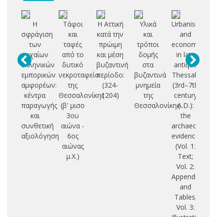
Η
Τάφοι
Η Αττική
Υλικά
Urbanism
Πα
σφράγιση
και
κατά την
και
and
γλ
των
ταφές
πρώιμη
τρόποι
economy
αρχαίων
από το
και μέση
δομής
in late
σ
ελληνικών
δυτικό
βυζαντινή
στα
antique
εμπορικών
νεκροταφείο
περίοδο:
βυζαντινά
Thessaly
μ
αμφορέων:
της
(324-
μνημεία
(3rd–7th
κέντρα
Θεσσαλονίκης
1204)
της
century
αρ
παραγωγής
(β' μισο
Θεσσαλονίκης
A.D.):
γλ
και
3ου
the
σ
συνθετική
αιώνα -
archaeologica
κα
αξιολόγηση
6ος
evidence:
πα
αιώνας
(Vol. 1:
π
μ.Χ.)
Text;
(4
Vol. 2:
Appendices
and
Tables;
Vol. 3: