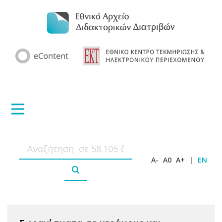
A-
A0
A+
|
EN