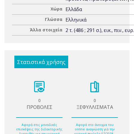
Χώρα
Ελλάδα
Γλώσσα
Ελληνικά
Άλλα στοιχεία
2 τ. (486 ; 291 σ.), εικ., πιν., ευρ.
Στατιστικά χρήσης
0
0
ΠΡΟΒΟΛΕΣ
ΞΕΦΥΛΛΙΣΜΑΤΑ
Αφορά στις μοναδικές
Αφορά στο άνοιγμα του
επισκέψεις της διδακτορικής
online αναγνώστη για την
διατριβής για την χρονική
χρονική περίοδο 07/2018 -