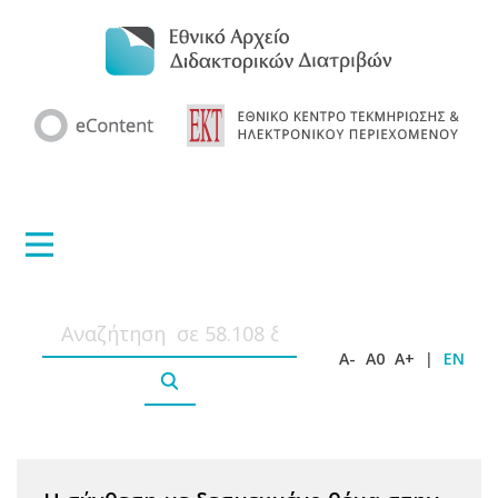
A-
A0
A+
|
EN