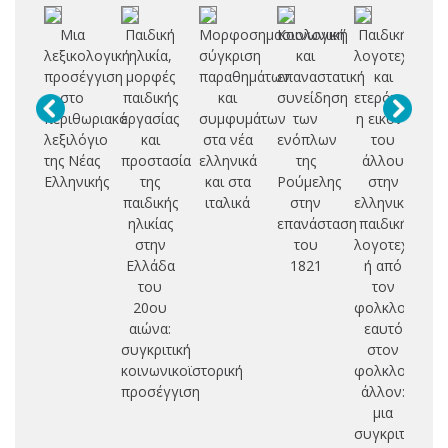
Μια
Παιδική
Μορφοσημασιολογική
Κοινωνική
Παιδική
Η
λεξικολογική
ηλικία,
σύγκριση
και
λογοτεχνία
προσέγγιση
μορφές
παραθημάτων
επαναστατική
και
ελ
στο
παιδικής
και
συνείδηση
ετερότητα:
με
περιθωριακό
εργασίας
συμφυμάτων
των
η εικόνα
λεξιλόγιο
και
στα νέα
ενόπλων
του
με
της Νέας
προστασία
ελληνικά
της
άλλου
πε
Ελληνικής
της
και στα
Ρούμελης
στην
(
παιδικής
ιταλικά
στην
ελληνική
20
ηλικίας
επανάσταση
παιδική
στην
του
λογοτεχνία
κι
Ελλάδα
1821
ή από
του
τον
ε
20ου
φολκλορικό
υ
αιώνα:
εαυτό
π
συγκριτική
στον
κοινωνικοϊστορική
φολκλορικό
συ
προσέγγιση
άλλον:
πο
μια
συγκριτική