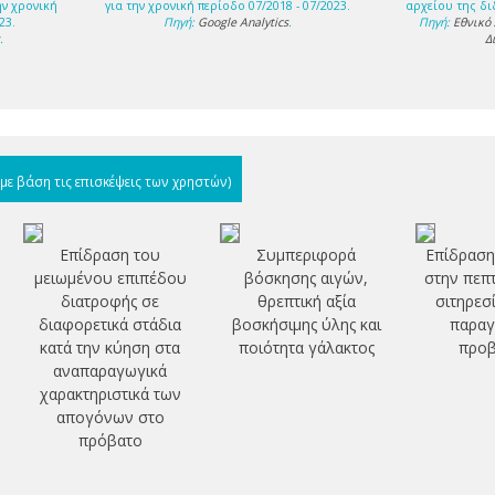
ην χρονική
για την χρονική περίοδο 07/2018 - 07/2023.
αρχείου της δι
23.
Πηγή:
Google Analytics
.
Πηγή:
Εθνικό
s
.
Δ
(με βάση τις επισκέψεις των χρηστών)
Επίδραση του
Συμπεριφορά
Επίδραση
μειωμένου επιπέδου
βόσκησης αιγών,
στην πεπ
διατροφής σε
θρεπτική αξία
σιτηρεσ
διαφορετικά στάδια
βοσκήσιμης ύλης και
παραγ
κατά την κύηση στα
ποιότητα γάλακτος
προβ
αναπαραγωγικά
χαρακτηριστικά των
απογόνων στο
πρόβατο