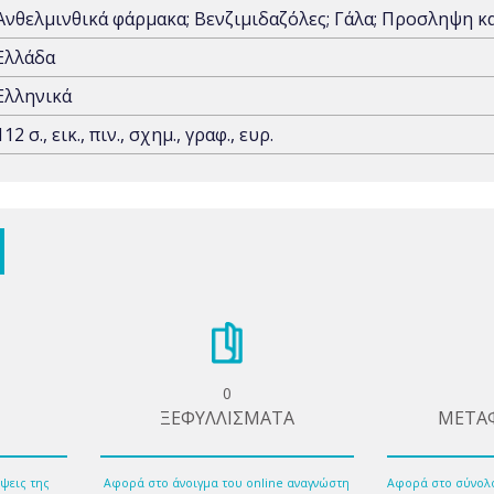
Ανθελμινθικά φάρμακα; Βενζιμιδαζόλες; Γάλα; Προσληψη κ
Ελλάδα
Ελληνικά
112 σ., εικ., πιν., σχημ., γραφ., ευρ.
0
ΞΕΦΥΛΛΙΣΜΑΤΑ
ΜΕΤΑ
ψεις της
Αφορά στο άνοιγμα του online αναγνώστη
Αφορά στο σύνολ