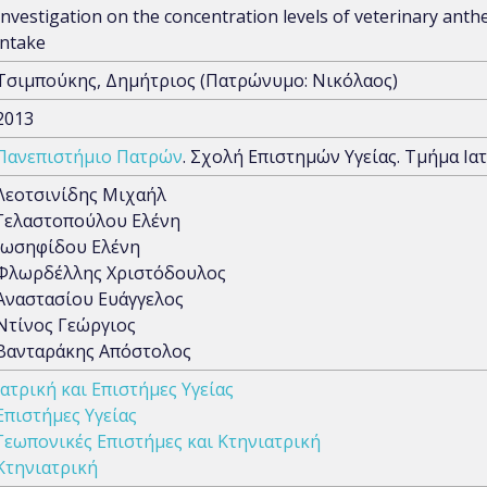
Investigation on the concentration levels of veterinary ant
intake
Τσιμπούκης, Δημήτριος (Πατρώνυμο: Νικόλαος)
2013
Πανεπιστήμιο Πατρών
. Σχολή Επιστημών Υγείας. Τμήμα Ια
Λεοτσινίδης Μιχαήλ
Γελαστοπούλου Ελένη
Ιωσηφίδου Ελένη
Φλωρδέλλης Χριστόδουλος
Αναστασίου Ευάγγελος
Ντίνος Γεώργιος
Βανταράκης Απόστολος
Ιατρική και Επιστήμες Υγείας
Επιστήμες Υγείας
Γεωπονικές Επιστήμες και Κτηνιατρική
Κτηνιατρική