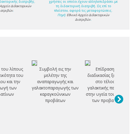
δακτορικής διατριβής.
χρήστες οι οποίοι έχουν αλληλεπιδράσει με
 Αρχείο Διδακτορικών
τη διδακτορική διατριβή. Ως επί το
ιατριβών
.
πλείστον, αφορά τις μεταφορτώσεις.
Πηγή:
Εθνικό Αρχείο Διδακτορικών
Διατριβών
.
 του λίπους
Συμβολή εις την
Επίδραση της
τικότητα του
μελέτην της
διαδικασίας ξήρανσης
ίου και την
αναπαραγωγής και
στο τέλος της
ωγή των
γαλακτοπαραγωγής των
γαλακτικής περιόδου,
ατίνων
καραγκούνικων
στην υγεία του μαστού
προβάτων
των προβατίνων