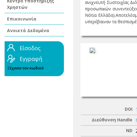
Κέντρο Υποστήριξης
ανιχνευτή Συστοιχίας Δι
Χρηστών
προσωπικών συνεντεύξεω
Νότια Ελλάδα).Αποτελέσμ
Επικοινωνία
υπερέβαιναν τα θεσπισμέν
Ανοικτά Δεδομένα
Είσοδος
Εγγραφή
Ξέχασα τον κωδικό
DOI
Διεύθυνση Handle
ND