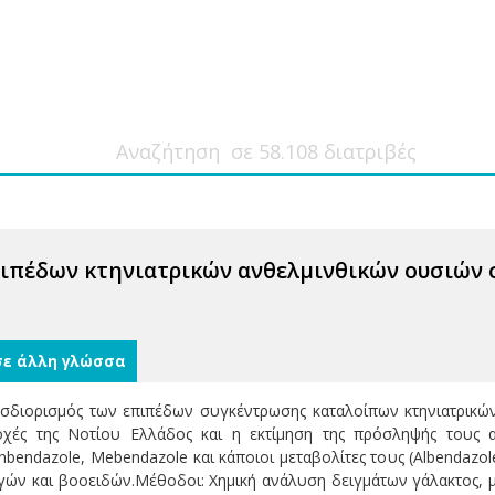
ιπέδων κτηνιατρικών ανθελμινθικών ουσιών 
σε άλλη γλώσσα
διορισμός των επιπέδων συγκέντρωσης καταλοίπων κτηνιατρικών
χές της Νοτίου Ελλάδος και η εκτίμηση της πρόσληψής τους 
enbendazole, Mebendazole και κάποιοι μεταβολίτες τους (Albendazole
ών και βοοειδών.Μέθοδοι: Χημική ανάλυση δειγμάτων γάλακτος, 