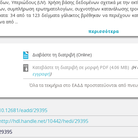
όδων, Υπεριώδους (UV). Χρήση βάσης δεδομένων σχετικά με την εκτ
ν, συμπλήρωση ερωτηματολογίων, συχνοτήτων κατανάλωσης τροφίμ
ατα: 34 από τα 123 δείγματα γάλακτος βρέθηκαν να περιέχουν κ
α από ...
περισσότερα
Διαβάστε τη διατριβή (Online)
Κατεβάστε τη διατριβή σε μορφή PDF (4.06 MB)
(Η
εγγραφή
)
Όλα τα τεκμήρια στο ΕΑΔΔ προστατεύονται από πνευμ
10.12681/eadd/29395
http://hdl.handle.net/10442/hedi/29395
29395