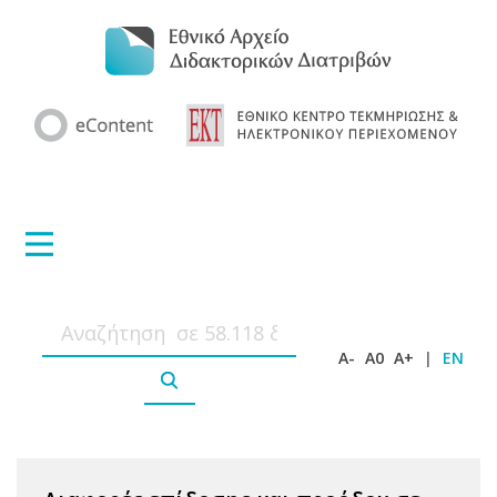
A-
A0
A+
|
EN