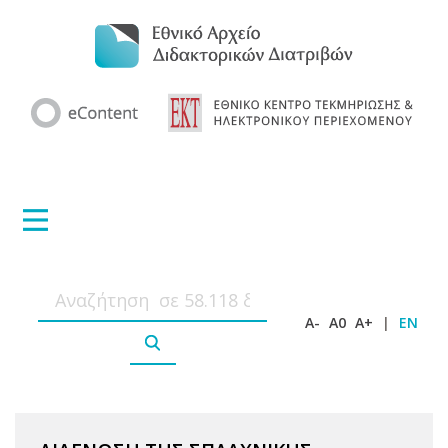
A-
A0
A+
|
EN