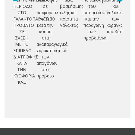
ΠΕΡΙΟΔΟ
σε
βοσκήσιμης
του
και
ΣΤΟ
διαφορετικά
ύλης και
σιτηρεσίου
γαλακτοπαρα
ΓΑΛΑΚΤΟΠΑΡΑΓΩΓΟ
στάδια
ποιότητα
και την
των
γα
ΠΡΟΒΑΤΟ
κατά την
γάλακτος
παραγωγή
καραγκούνικ
πε
ΣΕ
κύηση
των
προβάτων
ΣΧΕΣΗ
στα
προβατίνων
ΜΕ ΤΟ
αναπαραγωγικά
ΕΠΙΠΕΔΟ
χαρακτηριστικά
μ
ΔΙΑΤΡΟΦΗΣ
των
ΚΑΤΑ
απογόνων
π
ΤΗΝ
στο
ΚΥΟΦΟΡΙΑ
πρόβατο
ΚΑ...