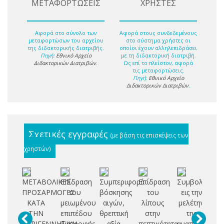
ΜΕΤΑΦΟΡΤΩΣΕΙΣ
ΧΡΗΣΤΕΣ
Αφορά στο σύνολο των
Αφορά στους συνδεδεμένους
μεταφορτώσων του αρχείου
στο σύστημα χρήστες οι
της διδακτορικής διατριβής.
οποίοι έχουν αλληλεπιδράσει
Πηγή:
Εθνικό Αρχείο
με τη διδακτορική διατριβή.
Διδακτορικών Διατριβών
.
Ως επί το πλείστον, αφορά
τις μεταφορτώσεις.
Πηγή:
Εθνικό Αρχείο
Διδακτορικών Διατριβών
.
Σχετικές εγγραφές
(με βάση τις επισκέψεις των
χρηστών)
ΜΕΤΑΒΟΛΙΚΕΣ
Επίδραση
Συμπεριφορά
Επίδραση
Συμβολή
Επ
ΠΡΟΣΑΡΜΟΓΕΣ
του
βόσκησης
του
εις την
ΚΑΤΑ
μειωμένου
αιγών,
λίπους
μελέτην
δι
ΤΗΝ
επιπέδου
θρεπτική
στην
της
ξή
ΠΕΡΙΓΕΝΝΗΤΙΚΗ
διατροφής
αξία
πεπτικότητα
αναπαραγωγή