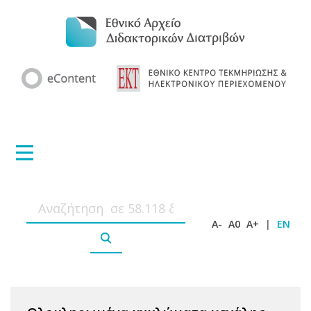
A-
A0
A+
|
EN