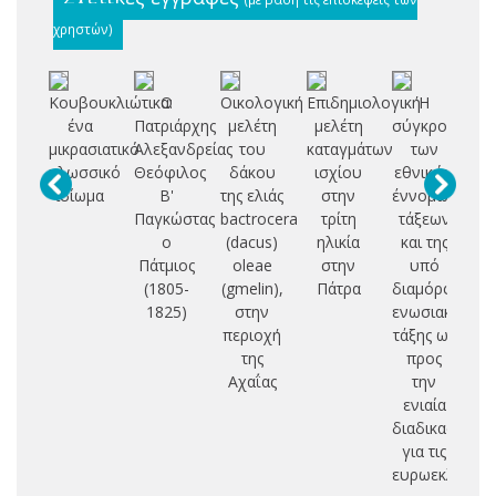
χρηστών)
Κουβουκλιώτικα:
Ο
Οικολογική
Επιδημιολογική
Η
ένα
Πατριάρχης
μελέτη
μελέτη
σύγκρουση
Σ
μικρασιατικό
Αλεξανδρείας
του
καταγμάτων
των
Δ
γλωσσικό
Θεόφιλος
δάκου
ισχίου
εθνικών
ιδίωμα
Β'
της ελιάς
στην
έννομων
Π
Παγκώστας
bactrocera
τρίτη
τάξεων
Ο
ο
(dacus)
ηλικία
και της
Ι
Πάτμιος
oleae
στην
υπό
(1805-
(gmelin),
Πάτρα
διαμόρφωση
Ε
1825)
στην
ενωσιακής
Π
περιοχή
τάξης ως
Θ
της
προς
Κ
Αχαΐας
την
ενιαία
διαδικασία
για τις
ευρωεκλογές