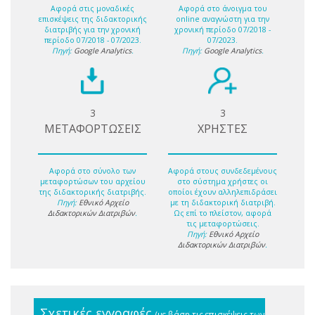
Αφορά στις μοναδικές
Αφορά στο άνοιγμα του
επισκέψεις της διδακτορικής
online αναγνώστη για την
διατριβής για την χρονική
χρονική περίοδο 07/2018 -
περίοδο 07/2018 - 07/2023.
07/2023.
Πηγή:
Google Analytics
.
Πηγή:
Google Analytics
.
3
3
ΜΕΤΑΦΟΡΤΩΣΕΙΣ
ΧΡΗΣΤΕΣ
Αφορά στο σύνολο των
Αφορά στους συνδεδεμένους
μεταφορτώσων του αρχείου
στο σύστημα χρήστες οι
της διδακτορικής διατριβής.
οποίοι έχουν αλληλεπιδράσει
Πηγή:
Εθνικό Αρχείο
με τη διδακτορική διατριβή.
Διδακτορικών Διατριβών
.
Ως επί το πλείστον, αφορά
τις μεταφορτώσεις.
Πηγή:
Εθνικό Αρχείο
Διδακτορικών Διατριβών
.
Σχετικές εγγραφές
(με βάση τις επισκέψεις των