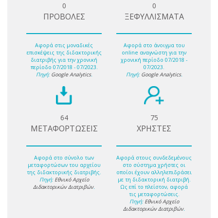
0
0
ΠΡΟΒΟΛΕΣ
ΞΕΦΥΛΛΙΣΜΑΤΑ
Αφορά στις μοναδικές
Αφορά στο άνοιγμα του
επισκέψεις της διδακτορικής
online αναγνώστη για την
διατριβής για την χρονική
χρονική περίοδο 07/2018 -
περίοδο 07/2018 - 07/2023.
07/2023.
Πηγή:
Google Analytics
.
Πηγή:
Google Analytics
.
64
75
ΜΕΤΑΦΟΡΤΩΣΕΙΣ
ΧΡΗΣΤΕΣ
Αφορά στο σύνολο των
Αφορά στους συνδεδεμένους
μεταφορτώσων του αρχείου
στο σύστημα χρήστες οι
της διδακτορικής διατριβής.
οποίοι έχουν αλληλεπιδράσει
Πηγή:
Εθνικό Αρχείο
με τη διδακτορική διατριβή.
Διδακτορικών Διατριβών
.
Ως επί το πλείστον, αφορά
τις μεταφορτώσεις.
Πηγή:
Εθνικό Αρχείο
Διδακτορικών Διατριβών
.