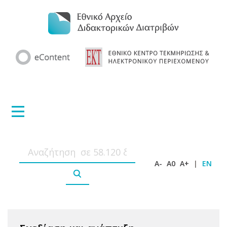
A-
A0
A+
|
EN