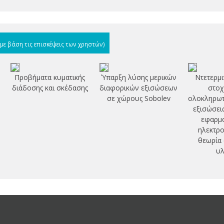
(με βάση τις επισκέψεις των χρηστών)
Προβήματα κυματικής
Ύπαρξη λύσης μερικών
Ντετερμι
διάδοσης και σκέδασης
διαφορικών εξισώσεων
στοχ
σε χώρους Sobolev
ολοκληρωτ
εξισώσει
εφαρμο
ηλεκτρο
θεωρία
υλ