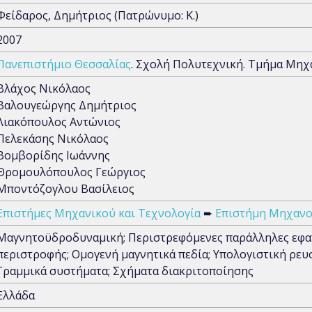
Φείδαρος, Δημήτριος (Πατρώνυμο: Κ.)
2007
Πανεπιστήμιο Θεσσαλίας
. Σχολή Πολυτεχνική. Τμήμα Μη
Βλάχος Νικόλαος
Βαλουγεώργης Δημήτριος
Λιακόπουλος Αντώνιος
Πελεκάσης Νικόλαος
Βομβορίδης Ιωάννης
Θρομουλόπουλος Γεώργιος
Μποντόζογλου Βασίλειος
Επιστήμες Μηχανικού και Τεχνολογία
➨
Επιστήμη Μηχαν
Μαγνητοϋδροδυναμική; Περιστρεφόμενες παράλληλες εφαπ
περιστροφής; Ομογενή μαγνητικά πεδία; Υπολογιστική ρε
Γραμμικά συστήματα; Σχήματα διακριτοποίησης
Ελλάδα