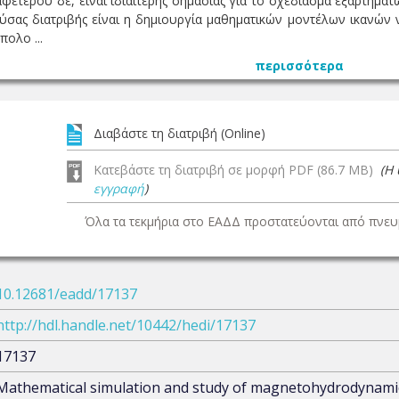
αφετέρου δε, είναι ιδιαίτερης σημασίας για το σχεδίασμά εξαρτημ
ούσας διατριβής είναι η δημιουργία μαθηματικών μοντέλων ικαν
πολο ...
περισσότερα
Διαβάστε τη διατριβή (Online)
Κατεβάστε τη διατριβή σε μορφή PDF (86.7 MB)
(Η
εγγραφή
)
Όλα τα τεκμήρια στο ΕΑΔΔ προστατεύονται από πνευμ
10.12681/eadd/17137
http://hdl.handle.net/10442/hedi/17137
17137
Mathematical simulation and study of magnetohydrodynamic 