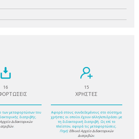
16
15
ΦΟΡΤΩΣΕΙΣ
ΧΡΗΣΤΕΣ
ο των μεταφορτώσων του
Αφορά στους συνδεδεμένους στο σύστημα
δακτορικής διατριβής.
χρήστες οι οποίοι έχουν αλληλεπιδράσει με
 Αρχείο Διδακτορικών
τη διδακτορική διατριβή. Ως επί το
ιατριβών
.
πλείστον, αφορά τις μεταφορτώσεις.
Πηγή:
Εθνικό Αρχείο Διδακτορικών
Διατριβών
.