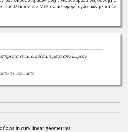
άτων των υποσυστημάτων ψύξης για αντιδραστήρες σύντηξης.
ών να προβλέπουν την ΜΥΔ συμπεριφορά αγώγιμων ρευστών
 υπηρεσία είναι διαθέσιμη μετά από δωρεάν
ατικά δικαιώματα.
flows in curvilinear geometries