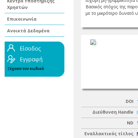
ισχυρή μη-γραμμικότητα 
Κέντρο Υποστήριξης
Βασικός στόχος της παρ
Χρηστών
με το μικρότερο δυνατό υ
Επικοινωνία
Ανοικτά Δεδομένα
Είσοδος
Εγγραφή
Ξέχασα τον κωδικό
DOI
Διεύθυνση Handle
ND
Εναλλακτικός τίτλος