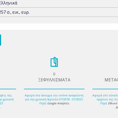
Ελληνικά
257 σ., εικ., ευρ.
0
ΞΕΦΥΛΛΙΣΜΑΤΑ
ΜΕΤΑ
ψεις της
Αφορά στο άνοιγμα του online αναγνώστη
Αφορά στο σύνολ
ην χρονική
για την χρονική περίοδο 07/2018 - 07/2023.
αρχείου της δι
23.
Πηγή:
Google Analytics
.
Πηγή:
Εθνικό
s
.
Δ