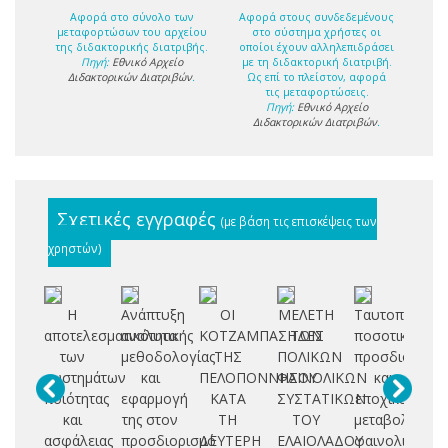
Αφορά στο σύνολο των
Αφορά στους συνδεδεμένους
μεταφορτώσων του αρχείου
στο σύστημα χρήστες οι
της διδακτορικής διατριβής.
οποίοι έχουν αλληλεπιδράσει
Πηγή:
Εθνικό Αρχείο
με τη διδακτορική διατριβή.
Διδακτορικών Διατριβών
.
Ως επί το πλείστον, αφορά
τις μεταφορτώσεις.
Πηγή:
Εθνικό Αρχείο
Διδακτορικών Διατριβών
.
Σχετικές εγγραφές
(με βάση τις επισκέψεις των
χρηστών)
Η
Ανάπτυξη
ΟΙ
ΜΕΛΕΤΗ
Ταυτοποίηση,
Μ
αποτελεσματικότητα
αναλυτικής
ΚΟΤΖΑΜΠΑΣΗΔΕΣ
ΤΩΝ
ποσοτικός
φ
των
μεθοδολογίας
ΤΗΣ
ΠΟΛΙΚΩΝ
προσδιορισμό
χα
συστημάτων
και
ΠΕΛΟΠΟΝΝΗΣΟΥ
ΦΑΙΝΟΛΙΚΩΝ
και
ποιότητας
εφαρμογή
ΚΑΤΑ
ΣΥΣΤΑΤΙΚΩΝ
εποχικές
ελ
και
της στον
ΤΗ
ΤΟΥ
μεταβολές
ασφάλειας
προσδιορισμό
ΔΕΥΤΕΡΗ
ΕΛΑΙΟΛΑΔΟΥ
φαινολικών
πο