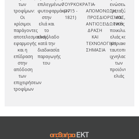
των
επιλεγμένων
ΤΟΥΡΚΟΚΡΑΤΙΑ
-
ενώσεων
κο
τροφίμων:
φυτοφαρμάκων
(1715 -
ΑΠΟΜΟΝΩΣΗ,
μεταξύ
κα
Οι
στην
1821)
ΠΡΟΣΔΙΟΡΙΣΜΟΣ,
και
π
κρίσιμοι
ελιά και
ΑΝΤΙΟΞΕΙΔΩΤΙΚΗ
εντός
ωρ
παράγοντες
το
ΔΡΑΣΗ
ποικιλιών
αποτελεσματικής
ελαιόλαδο
ΚΑΙ
ελιάς και
ελ
εφαρμογής
κατά την
ΤΕΧΝΟΛΟΓΙΚΗ
μοριακή
και η
διαδικασία
ΣΗΜΑΣΙΑ
ταυτοποίηση:
επίδραση
παραγωγής
ιχνηλασία
στην
του
των
απόδοση
προϊόντων
των
ελιάς
επιχειρήσεων
τροφίμων