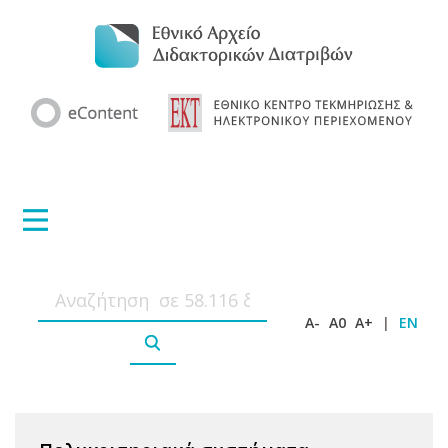
A-
A0
A+
|
EN