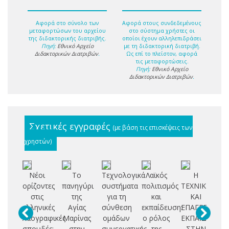
Αφορά στο σύνολο των
Αφορά στους συνδεδεμένους
μεταφορτώσων του αρχείου
στο σύστημα χρήστες οι
της διδακτορικής διατριβής.
οποίοι έχουν αλληλεπιδράσει
Πηγή:
Εθνικό Αρχείο
με τη διδακτορική διατριβή.
Διδακτορικών Διατριβών
.
Ως επί το πλείστον, αφορά
τις μεταφορτώσεις.
Πηγή:
Εθνικό Αρχείο
Διδακτορικών Διατριβών
.
Σχετικές εγγραφές
(με βάση τις επισκέψεις των
χρηστών)
Νέοι
Το
Τεχνολογικά
Λαϊκός
Η
ορίζοντες
πανηγύρι
συστήματα
πολιτισμός
ΤΕΧΝΙΚΗ
πε
στις
της
για τη
και
ΚΑΙ
αξ
ελληνικές
Αγίας
σύνθεση
εκπαίδευση:
ΕΠΑΓΓΕΛΜΑΤ
λαογραφικές
Μαρίνας
ομάδων
ο ρόλος
ΕΚΠΑΙΔΕΥΣΗ
μ
σπουδές:
στην
συνεργατικής
της
ΣΤΗΝ