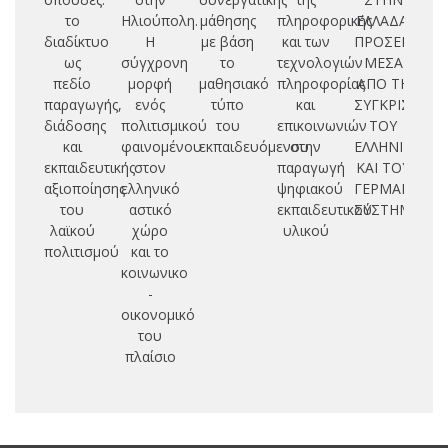
το
Ηλιούπολη.
μάθησης
πληροφορικής
ΕΛΛΑΔΑ:
ελ
διαδίκτυο
Η
με βάση
και των
ΠΡΟΣΕΓΓΙΣΗ
δη
ως
σύγχρονη
το
τεχνολογιών
ΜΕΣΑ
σ
πεδίο
μορφή
μαθησιακό
πληροφορίας
ΑΠΟ ΤΗ
παραγωγής,
ενός
τύπο
και
ΣΥΓΚΡΙΣΗ
διάδοσης
πολιτισμικού
του
επικοινωνιών
ΤΟΥ
και
φαινομένου
εκπαιδευόμενου
στην
ΕΛΛΗΝΙΚΟΥ
εκπαιδευτικής
στον
παραγωγή
ΚΑΙ ΤΟΥ
αξιοποίησης
ελληνικό
ψηφιακού
ΓΕΡΜΑΝΙΚΟΥ
του
αστικό
εκπαιδευτικού
ΣΥΣΤΗΜΑΤΟ
λαϊκού
χώρο
υλικού
πολιτισμού
και το
κοινωνικο
-
οικονομικό
του
πλαίσιο