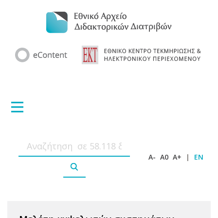
A-
A0
A+
|
EN