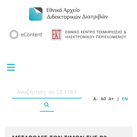
A-
A0
A+
|
EN