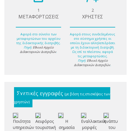
1
2
ΜΕΤΑΦΟΡΤΩΣΕΙΣ
ΧΡΗΣΤΕΣ
Αφορά στο σύνολο των
Αφορά στους συνδεδεμένους
μεταφορτώσων του αρχείου
στο σύστημα χρήστες οι
της διδακτορικής διατριβής.
οποίοι έχουν αλληλεπιδράσει
Πηγή:
Εθνικό Αρχείο
με τη διδακτορική διατριβή.
Διδακτορικών Διατριβών
.
Ως επί το πλείστον, αφορά
τις μεταφορτώσεις.
Πηγή:
Εθνικό Αρχείο
Διδακτορικών Διατριβών
.
Σχετικές εγγραφές
(με βάση τις επισκέψεις των
χρηστών)
Ποιότητα
Αειφόρος
Η
Εναλλακτικές
Ανάπτυξη
υπηρεσιών
τουριστική
σημασία
μορφές
του
επ