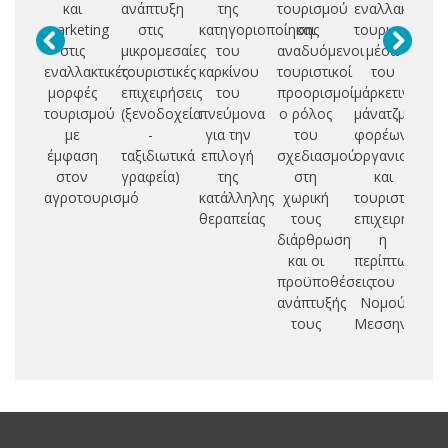
και
ανάπτυξη
της
τουρισμού
εναλλακτικού
marketing
στις
κατηγοριοποίησης
και
τουρισμού
πο
στις
μικρομεσαίες
του
αναδυόμενοι
μέσω
υ
εναλλακτικές
τουριστικές
καρκίνου
τουριστικοί
του
μορφές
επιχειρήσεις
του
προορισμοί:
μάρκετινγκ-
πρ
τουρισμού
(ξενοδοχεία
πνεύμονα
ο ρόλος
μάνατζμεντ
σ
με
-
για την
του
φορέων,
έμφαση
ταξιδιωτικά
επιλογή
σχεδιασμού
οργανισμών
κ
στον
γραφεία)
της
στη
και
αγροτουρισμό
κατάλληλης
χωρική
τουριστικών
αθ
θεραπείας
τους
επιχειρήσεων:
γε
διάρθρωση
η
και οι
περίπτωση
προϋποθέσεις
του
ανάπτυξής
Νομού
τους
Μεσσηνίας