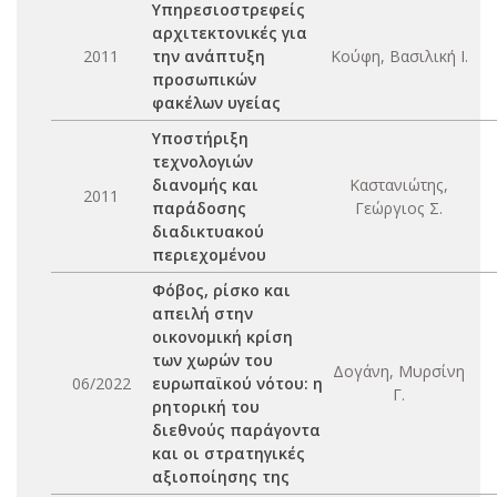
Υπηρεσιοστρεφείς
αρχιτεκτονικές για
2011
την ανάπτυξη
Κούφη, Βασιλική Ι.
προσωπικών
φακέλων υγείας
Υποστήριξη
τεχνολογιών
διανομής και
Καστανιώτης,
2011
παράδοσης
Γεώργιος Σ.
διαδικτυακού
περιεχομένου
Φόβος, ρίσκο και
απειλή στην
οικονομική κρίση
των χωρών του
Δογάνη, Μυρσίνη
06/2022
ευρωπαϊκού νότου: η
Γ.
ρητορική του
διεθνούς παράγοντα
και οι στρατηγικές
αξιοποίησης της