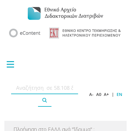
A-
A0
A+
|
EN
Πλοήγηση στο ΕΑΔΔ ανά
"
Ίδρυμα
"
: