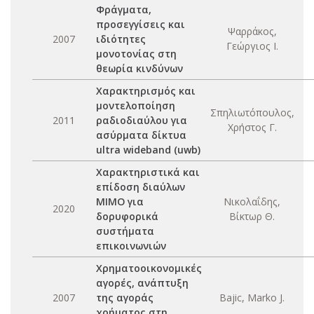
Φράγματα,
προσεγγίσεις και
Ψαρράκος,
2007
ιδιότητες
Γεώργιος Ι.
μονοτονίας στη
θεωρία κινδύνων
Χαρακτηρισμός και
μοντελοποίηση
Σπηλιωτόπουλος,
2011
ραδιοδιαύλου για
Χρήστος Γ.
ασύρματα δίκτυα
ultra wideband (uwb)
Χαρακτηριστικά και
επίδοση διαύλων
ΜΙΜΟ για
Νικολαΐδης,
2020
δορυφορικά
Βίκτωρ Θ.
συστήματα
επικοινωνιών
Χρηματοοικονομικές
αγορές, ανάπτυξη
2007
της αγοράς
Bajic, Marko J.
χρήματος στη