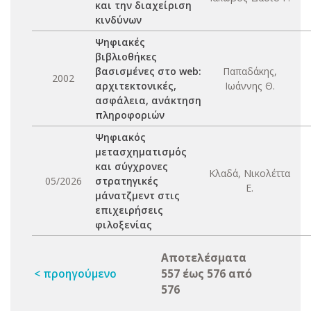
και την διαχείριση
κινδύνων
Ψηφιακές
βιβλιοθήκες
βασισμένες στο web:
Παπαδάκης,
2002
αρχιτεκτονικές,
Ιωάννης Θ.
ασφάλεια, ανάκτηση
πληροφοριών
Ψηφιακός
μετασχηματισμ΄ός
και σύγχρονες
Κλαδά, Νικολέττα
05/2026
στρατηγικές
Ε.
μάνατζμεντ στις
επιχειρήσεις
φιλοξενίας
Αποτελέσματα
< προηγούμενο
557 έως 576 από
576