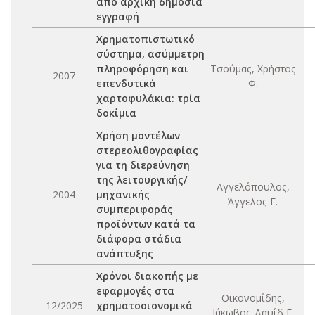
από αρχική δημόσια
εγγραφή
Χρηματοπιστωτικό
σύστημα, ασύμμετρη
πληροφόρηση και
Τσούμας, Χρήστος
2007
επενδυτικά
Φ.
χαρτοφυλάκια: τρία
δοκίμια
Χρήση μοντέλων
στερεολιθογραφίας
για τη διερεύνηση
της λειτουργικής/
Αγγελόπουλος,
2004
μηχανικής
Άγγελος Γ.
συμπεριφοράς
προϊόντων κατά τα
διάφορα στάδια
ανάπτυξης
Χρόνοι διακοπής με
εφαρμογές στα
Οικονομίδης,
12/2025
χρηματοοιονομικά
Ιάκωβος-Δαυίδ Γ.