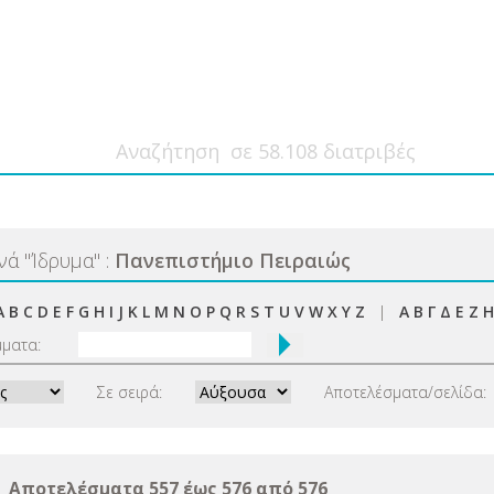
ανά
"
Ίδρυμα
"
:
Πανεπιστήμιο Πειραιώς
A
B
C
D
E
F
G
H
I
J
K
L
M
N
O
P
Q
R
S
T
U
V
W
X
Y
Z
|
Α
Β
Γ
Δ
Ε
Ζ
Η
μματα:
Σε σειρά:
Αποτελέσματα/σελίδα:
Αποτελέσματα 557 έως 576 από 576