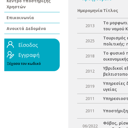
Κέντρο Υποστήριξης
Χρηστών
Ημερομηνία
Τίτλος
Επικοινωνία
Το μορφωτι
2013
Ανοικτά Δεδομένα
του νομού 
Τουρισμός 
2025
πολιτικής:
Είσοδος
Το φυσικό 
Εγγραφή
2018
οικονομική
Ξέχασα τον κωδικό
Υβριδικοί 
2012
βελτιστοπο
Υπηρεσίες 
2019
υγείας
2011
Υπηρεσιοστ
2011
Υποστήριξη
Φόβος, ρίσκ
06/2022