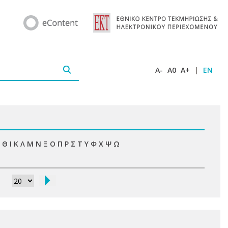
A-
A0
A+
|
EN
Θ
Ι
Κ
Λ
Μ
Ν
Ξ
Ο
Π
Ρ
Σ
Τ
Υ
Φ
Χ
Ψ
Ω