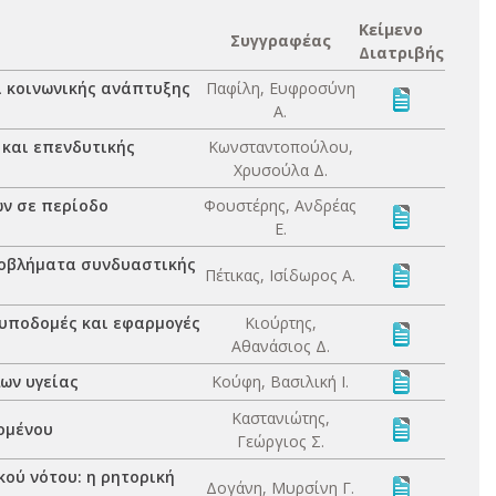
Κείμενο
Συγγραφέας
Διατριβής
ι κοινωνικής ανάπτυξης
Παφίλη, Ευφροσύνη
Α.
 και επενδυτικής
Κωνσταντοπούλου,
Χρυσούλα Δ.
ων σε περίοδο
Φουστέρης, Ανδρέας
Ε.
προβλήματα συνδυαστικής
Πέτικας, Ισίδωρος Α.
 υποδομές και εφαρμογές
Κιούρτης,
Αθανάσιος Δ.
ων υγείας
Κούφη, Βασιλική Ι.
Καστανιώτης,
ομένου
Γεώργιος Σ.
κού νότου: η ρητορική
Δογάνη, Μυρσίνη Γ.