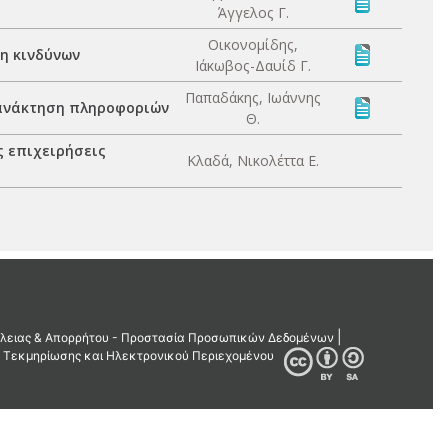
Άγγελος Γ.
Οικονομίδης,
ση κινδύνων
Ιάκωβος-Δαυίδ Γ.
Παπαδάκης, Ιωάννης
 ανάκτηση πληροφοριών
Θ.
ς επιχειρήσεις
Κλαδά, Νικολέττα Ε.