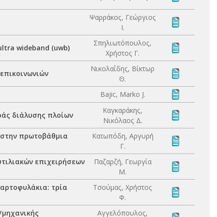
Ψαρράκος, Γεώργιος
Ι.
Σπηλιωτόπουλος,
ltra wideband (uwb)
Χρήστος Γ.
Νικολαΐδης, Βίκτωρ
 επικοινωνιών
Θ.
Bajic, Marko J.
Καγκαράκης,
ράς διάλυσης πλοίων
Νικόλαος Δ.
 στην πρωτοβάθμια
Κατωπόδη, Αργυρή
Γ.
υτιλιακών επιχειρήσεων
Παζαρζή, Γεωργία
Μ.
αρτοφυλάκια: τρία
Τσούμας, Χρήστος
Φ.
ς/μηχανικής
Αγγελόπουλος,