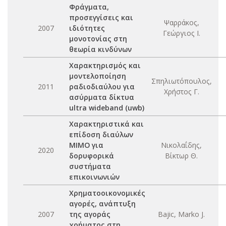
Φράγματα,
προσεγγίσεις και
Ψαρράκος,
2007
ιδιότητες
Γεώργιος Ι.
μονοτονίας στη
θεωρία κινδύνων
Χαρακτηρισμός και
μοντελοποίηση
Σπηλιωτόπουλος,
2011
ραδιοδιαύλου για
Χρήστος Γ.
ασύρματα δίκτυα
ultra wideband (uwb)
Χαρακτηριστικά και
επίδοση διαύλων
ΜΙΜΟ για
Νικολαΐδης,
2020
δορυφορικά
Βίκτωρ Θ.
συστήματα
επικοινωνιών
Χρηματοοικονομικές
αγορές, ανάπτυξη
2007
της αγοράς
Bajic, Marko J.
χρήματος στη