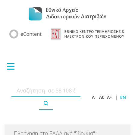
A-
A0
A+
|
EN
Πλοήγηση στο ΕΑΔΔ ανά
"
Ίδρυμα
"
: