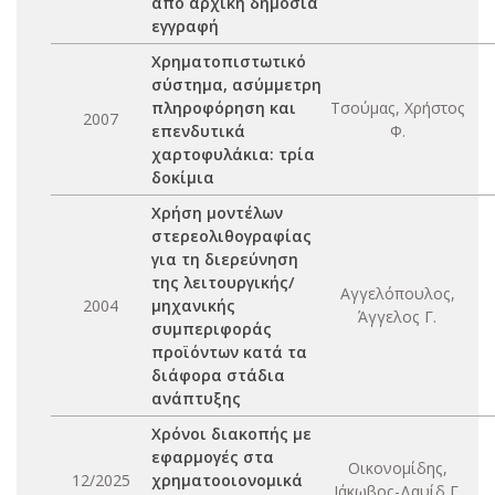
από αρχική δημόσια
εγγραφή
Χρηματοπιστωτικό
σύστημα, ασύμμετρη
πληροφόρηση και
Τσούμας, Χρήστος
2007
επενδυτικά
Φ.
χαρτοφυλάκια: τρία
δοκίμια
Χρήση μοντέλων
στερεολιθογραφίας
για τη διερεύνηση
της λειτουργικής/
Αγγελόπουλος,
2004
μηχανικής
Άγγελος Γ.
συμπεριφοράς
προϊόντων κατά τα
διάφορα στάδια
ανάπτυξης
Χρόνοι διακοπής με
εφαρμογές στα
Οικονομίδης,
12/2025
χρηματοοιονομικά
Ιάκωβος-Δαυίδ Γ.