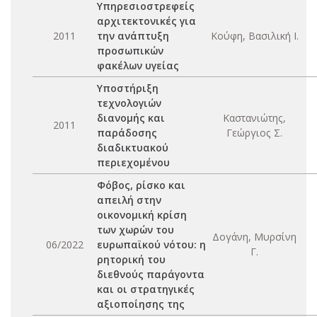
Υπηρεσιοστρεφείς
αρχιτεκτονικές για
2011
την ανάπτυξη
Κούφη, Βασιλική Ι.
προσωπικών
φακέλων υγείας
Υποστήριξη
τεχνολογιών
διανομής και
Καστανιώτης,
2011
παράδοσης
Γεώργιος Σ.
διαδικτυακού
περιεχομένου
Φόβος, ρίσκο και
απειλή στην
οικονομική κρίση
των χωρών του
Δογάνη, Μυρσίνη
06/2022
ευρωπαϊκού νότου: η
Γ.
ρητορική του
διεθνούς παράγοντα
και οι στρατηγικές
αξιοποίησης της