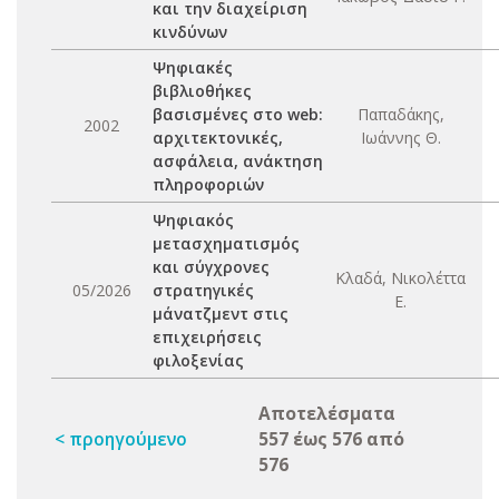
και την διαχείριση
κινδύνων
Ψηφιακές
βιβλιοθήκες
βασισμένες στο web:
Παπαδάκης,
2002
αρχιτεκτονικές,
Ιωάννης Θ.
ασφάλεια, ανάκτηση
πληροφοριών
Ψηφιακός
μετασχηματισμ΄ός
και σύγχρονες
Κλαδά, Νικολέττα
05/2026
στρατηγικές
Ε.
μάνατζμεντ στις
επιχειρήσεις
φιλοξενίας
Αποτελέσματα
< προηγούμενο
557 έως 576 από
576