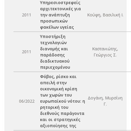
Υπηρεσιοστρεφείς
αρχιτεκτονικές για
2011
την ανάπτυξη
Κούφη, Βασιλική Ι.
προσωπικών
φακέλων υγείας
Υποστήριξη
τεχνολογιών
διανομής και
Καστανιώτης,
2011
παράδοσης
Γεώργιος Σ.
διαδικτυακού
περιεχομένου
Φόβος, ρίσκο και
απειλή στην
οικονομική κρίση
των χωρών του
Δογάνη, Μυρσίνη
06/2022
ευρωπαϊκού νότου: η
Γ.
ρητορική του
διεθνούς παράγοντα
και οι στρατηγικές
αξιοποίησης της