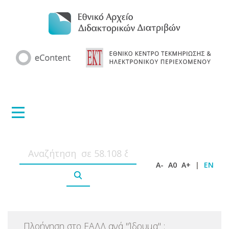
A-
A0
A+
|
EN
Πλοήγηση στο ΕΑΔΔ ανά
"
Ίδρυμα
"
: