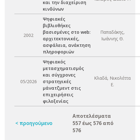
και την διαχείριση
κινδύνων
Ψηφιακές
βιβλιοθήκες
βασισμένες στο web:
Παπαδάκης,
2002
αρχιτεκτονικές,
Ιωάννης Θ.
ασφάλεια, ανάκτηση
πληροφοριών
Ψηφιακός
μετασχηματισμ΄ός
και σύγχρονες
Κλαδά, Νικολέττα
05/2026
στρατηγικές
Ε.
μάνατζμεντ στις
επιχειρήσεις
φιλοξενίας
Αποτελέσματα
< προηγούμενο
557 έως 576 από
576