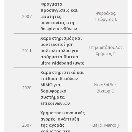
Φράγματα,
προσεγγίσεις και
Ψαρράκος,
2007
ιδιότητες
Γεώργιος Ι.
μονοτονίας στη
θεωρία κινδύνων
Χαρακτηρισμός και
μοντελοποίηση
Σπηλιωτόπουλος,
2011
ραδιοδιαύλου για
Χρήστος Γ.
ασύρματα δίκτυα
ultra wideband (uwb)
Χαρακτηριστικά και
επίδοση διαύλων
ΜΙΜΟ για
Νικολαΐδης,
2020
δορυφορικά
Βίκτωρ Θ.
συστήματα
επικοινωνιών
Χρηματοοικονομικές
αγορές, ανάπτυξη
2007
της αγοράς
Bajic, Marko J.
χρήματος στη