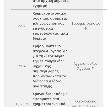
από αρχική δημόσια
εγγραφή
Χρηματοπιστωτικό
σύστημα, ασύμμετρη
πληροφόρηση και
Τσούμας, Χρήστος
2007
επενδυτικά
Φ.
χαρτοφυλάκια: τρία
δοκίμια
Χρήση μοντέλων
στερεολιθογραφίας
για τη διερεύνηση
της λειτουργικής/
Αγγελόπουλος,
2004
μηχανικής
Άγγελος Γ.
συμπεριφοράς
προϊόντων κατά τα
διάφορα στάδια
ανάπτυξης
Χρόνοι διακοπής με
εφαρμογές στα
Οικονομίδης,
12/2025
χρηματοοιονομικά
Ιάκωβος-Δαυίδ Γ.