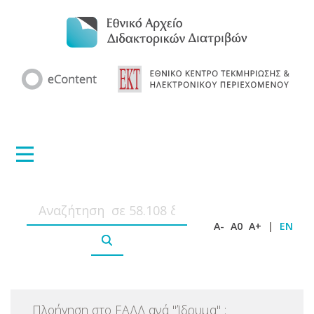
A-
A0
A+
|
EN
Πλοήγηση στο ΕΑΔΔ ανά
"
Ίδρυμα
"
: