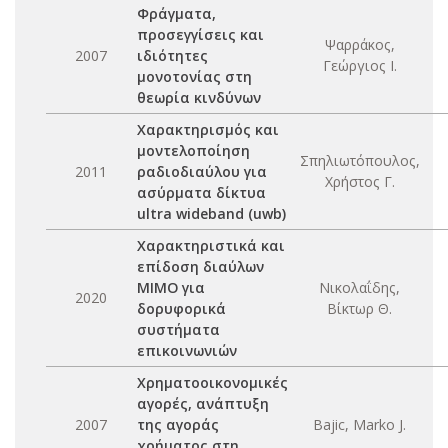
Φράγματα,
προσεγγίσεις και
Ψαρράκος,
2007
ιδιότητες
Γεώργιος Ι.
μονοτονίας στη
θεωρία κινδύνων
Χαρακτηρισμός και
μοντελοποίηση
Σπηλιωτόπουλος,
2011
ραδιοδιαύλου για
Χρήστος Γ.
ασύρματα δίκτυα
ultra wideband (uwb)
Χαρακτηριστικά και
επίδοση διαύλων
ΜΙΜΟ για
Νικολαΐδης,
2020
δορυφορικά
Βίκτωρ Θ.
συστήματα
επικοινωνιών
Χρηματοοικονομικές
αγορές, ανάπτυξη
2007
της αγοράς
Bajic, Marko J.
χρήματος στη