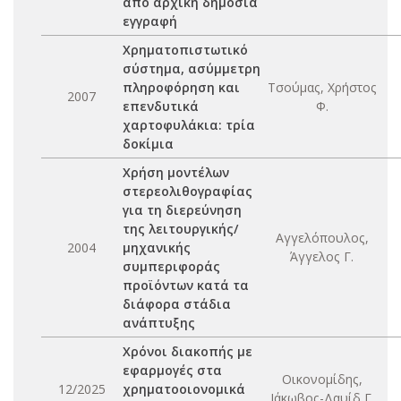
από αρχική δημόσια
εγγραφή
Χρηματοπιστωτικό
σύστημα, ασύμμετρη
πληροφόρηση και
Τσούμας, Χρήστος
2007
επενδυτικά
Φ.
χαρτοφυλάκια: τρία
δοκίμια
Χρήση μοντέλων
στερεολιθογραφίας
για τη διερεύνηση
της λειτουργικής/
Αγγελόπουλος,
2004
μηχανικής
Άγγελος Γ.
συμπεριφοράς
προϊόντων κατά τα
διάφορα στάδια
ανάπτυξης
Χρόνοι διακοπής με
εφαρμογές στα
Οικονομίδης,
12/2025
χρηματοοιονομικά
Ιάκωβος-Δαυίδ Γ.