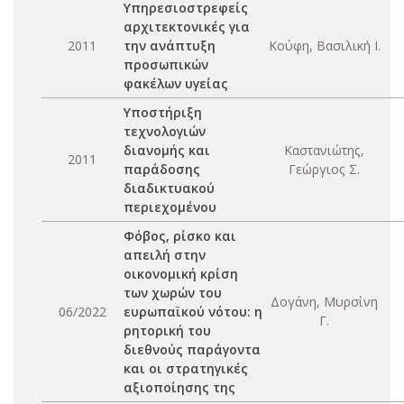
Υπηρεσιοστρεφείς
αρχιτεκτονικές για
2011
την ανάπτυξη
Κούφη, Βασιλική Ι.
προσωπικών
φακέλων υγείας
Υποστήριξη
τεχνολογιών
διανομής και
Καστανιώτης,
2011
παράδοσης
Γεώργιος Σ.
διαδικτυακού
περιεχομένου
Φόβος, ρίσκο και
απειλή στην
οικονομική κρίση
των χωρών του
Δογάνη, Μυρσίνη
06/2022
ευρωπαϊκού νότου: η
Γ.
ρητορική του
διεθνούς παράγοντα
και οι στρατηγικές
αξιοποίησης της