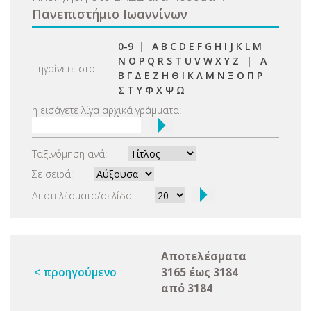
Πανεπιστήμιο Ιωαννίνων
0-9
|
A
B
C
D
E
F
G
H
I
J
K
L
M
N
O
P
Q
R
S
T
U
V
W
X
Y
Z
|
Α
Πηγαίνετε στο:
Β
Γ
Δ
Ε
Ζ
Η
Θ
Ι
Κ
Λ
Μ
Ν
Ξ
Ο
Π
Ρ
Σ
Τ
Υ
Φ
Χ
Ψ
Ω
ή εισάγετε λίγα αρχικά γράμματα:
Ταξινόμηση ανά:
Σε σειρά:
Αποτελέσματα/σελίδα:
Αποτελέσματα
< προηγούμενο
3165 έως 3184
από 3184