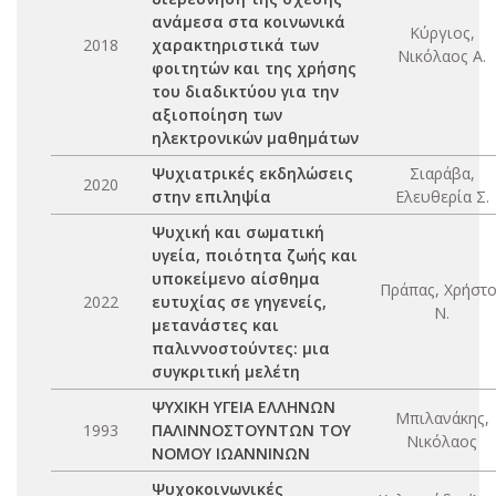
ανάμεσα στα κοινωνικά
Κύργιος,
2018
χαρακτηριστικά των
Νικόλαος Α.
φοιτητών και της χρήσης
του διαδικτύου για την
αξιοποίηση των
ηλεκτρονικών μαθημάτων
Ψυχιατρικές εκδηλώσεις
Σιαράβα,
2020
στην επιληψία
Ελευθερία Σ.
Ψυχική και σωματική
υγεία, ποιότητα ζωής και
υποκείμενο αίσθημα
Πράπας, Χρήστο
2022
ευτυχίας σε γηγενείς,
Ν.
μετανάστες και
παλιννοστούντες: μια
συγκριτική μελέτη
ΨΥΧΙΚΗ ΥΓΕΙΑ ΕΛΛΗΝΩΝ
Μπιλανάκης,
1993
ΠΑΛΙΝΝΟΣΤΟΥΝΤΩΝ ΤΟΥ
Νικόλαος
ΝΟΜΟΥ ΙΩΑΝΝΙΝΩΝ
Ψυχοκοινωνικές