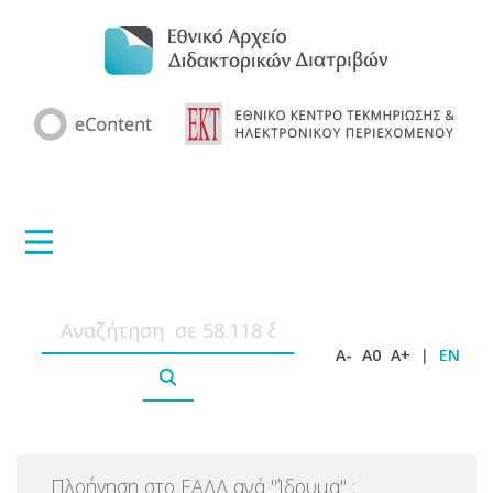
A-
A0
A+
|
EN
Πλοήγηση στο ΕΑΔΔ ανά
"
Ίδρυμα
"
: