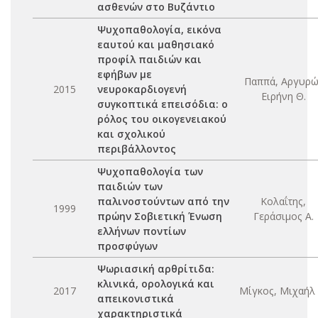
ασθενών στο Βυζάντιο
Ψυχοπαθολογία, εικόνα
εαυτού και μαθησιακό
προφίλ παιδιών και
εφήβων με
Παππά, Αργυρώ
2015
νευροκαρδιογενή
Ειρήνη Θ.
συγκοπτικά επεισόδια: ο
ρόλος του οικογενειακού
και σχολικού
περιβάλλοντος
Ψυχοπαθολογία των
παιδιών των
παλινοστούντων από την
Κολαΐτης,
1999
πρώην Σοβιετική Ένωση
Γεράσιμος Α.
ελλήνων ποντίων
προσφύγων
Ψωριασική αρθρίτιδα:
κλινικά, ορολογικά και
2017
Μίγκος, Μιχαήλ 
απεικονιστικά
χαρακτηριστικά