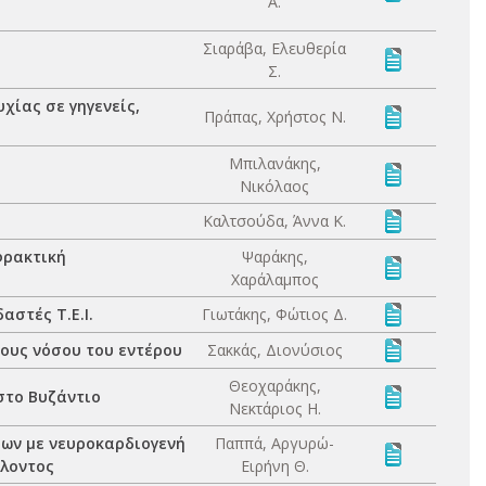
Α.
Σιαράβα, Ελευθερία
Σ.
χίας σε γηγενείς,
Πράπας, Χρήστος Ν.
Μπιλανάκης,
Νικόλαος
Καλτσούδα, Άννα Κ.
φρακτική
Ψαράκης,
Χαράλαμπος
στές Τ.Ε.Ι.
Γιωτάκης, Φώτιος Δ.
ους νόσου του εντέρου
Σακκάς, Διονύσιος
Θεοχαράκης,
στο Βυζάντιο
Νεκτάριος Η.
βων με νευροκαρδιογενή
Παππά, Αργυρώ-
λλοντος
Ειρήνη Θ.