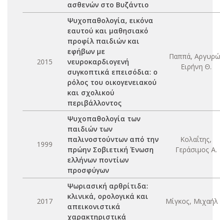
ασθενών στο Βυζάντιο
Ψυχοπαθολογία, εικόνα
εαυτού και μαθησιακό
προφίλ παιδιών και
εφήβων με
Παππά, Αργυρώ
2015
νευροκαρδιογενή
Ειρήνη Θ.
συγκοπτικά επεισόδια: ο
ρόλος του οικογενειακού
και σχολικού
περιβάλλοντος
Ψυχοπαθολογία των
παιδιών των
παλινοστούντων από την
Κολαΐτης,
1999
πρώην Σοβιετική Ένωση
Γεράσιμος Α.
ελλήνων ποντίων
προσφύγων
Ψωριασική αρθρίτιδα:
κλινικά, ορολογικά και
2017
Μίγκος, Μιχαήλ 
απεικονιστικά
χαρακτηριστικά