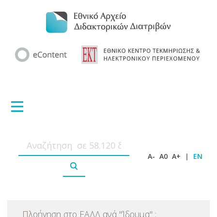
A-
A0
A+
|
EN
Πλοήγηση στο ΕΑΔΔ ανά
"
Ίδρυμα
"
: