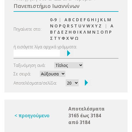
Πανεπιστήμιο Ιωαννίνων
0-9
|
A
B
C
D
E
F
G
H
I
J
K
L
M
N
O
P
Q
R
S
T
U
V
W
X
Y
Z
|
Α
Πηγαίνετε στο:
Β
Γ
Δ
Ε
Ζ
Η
Θ
Ι
Κ
Λ
Μ
Ν
Ξ
Ο
Π
Ρ
Σ
Τ
Υ
Φ
Χ
Ψ
Ω
ή εισάγετε λίγα αρχικά γράμματα:
Ταξινόμηση ανά:
Σε σειρά:
Αποτελέσματα/σελίδα:
Αποτελέσματα
< προηγούμενο
3165 έως 3184
από 3184