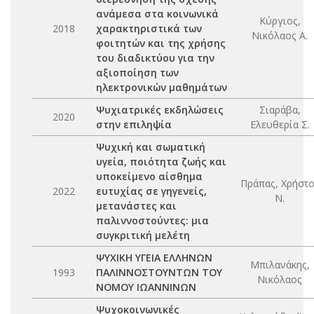
ανάμεσα στα κοινωνικά
Κύργιος,
2018
χαρακτηριστικά των
Νικόλαος Α.
φοιτητών και της χρήσης
του διαδικτύου για την
αξιοποίηση των
ηλεκτρονικών μαθημάτων
Ψυχιατρικές εκδηλώσεις
Σιαράβα,
2020
στην επιληψία
Ελευθερία Σ.
Ψυχική και σωματική
υγεία, ποιότητα ζωής και
υποκείμενο αίσθημα
Πράπας, Χρήστο
2022
ευτυχίας σε γηγενείς,
Ν.
μετανάστες και
παλιννοστούντες: μια
συγκριτική μελέτη
ΨΥΧΙΚΗ ΥΓΕΙΑ ΕΛΛΗΝΩΝ
Μπιλανάκης,
1993
ΠΑΛΙΝΝΟΣΤΟΥΝΤΩΝ ΤΟΥ
Νικόλαος
ΝΟΜΟΥ ΙΩΑΝΝΙΝΩΝ
Ψυχοκοινωνικές