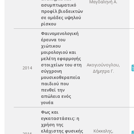
Μαγδαληνή Α.
ασυμπτωματικό
προφίλ βιοδεικτών
σε ομάδες υψηλού
ρίσκου
Φαινομενολογική
έρευνα του
χιώτικου
μοιρολογιού και
μελέτη εφαρμογής
στοιχείων του στη
Ακογιούνογλου,
2014
σύγχρονη
Δήμητρα Γ.
μουσικοθεραπεία
παιδιού που
πενθεί την
απώλεια ενός
γονέα
Φως και
εγκαταστάσεις: η
χρήση της
ελάχιστης φυσικής
Κόκκαλης,
2016