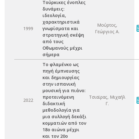
Τούρκικες ένοπλες
δυνάμεις:
ιδεολογία,
χαρακτηριστικά
Μούρτος,
1999
γνωρίσματα και
Γεώργιος Α.
στρατηγική σκέψη
από τους
Οθωμανούς μέχρι
σήμερα
Το φλαμένκο ως
πηγή έμπνευσης
και δημιουργίας
στην ισπανική
μουσική για πιάνο:
προτεινόμενη
Τσιαϊρας, Μιχαήλ
2022
διδακτική
Γ.
μεθοδολογία για
μια συλλογή δεκάξι
κομματιών από τον
18ο αιώνα μέχρι
και τον 20ο