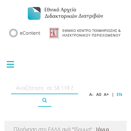
A-
A0
A+
|
EN
Πλοήγηση στο ΕΑΔΔ ανά
"
Ίδρυμα
"
:
Ιόνιο