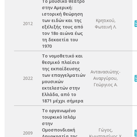
Το μουσικό θέατρο
στην Αμερική:
ιστορική θεώρηση
των ειδών και της
Κρητικού,
2012
εξέλιξής τους από
Φωτεινή Λ.
τον 18ο αιώνα έως
τη δεκαετία του
1970
Το νομοθετικό και
θεσμικό πλαίσιο
της εκπαίδευσης
Αντανασιώτης-
των επαγγελματιών
2022
Αναργύρου,
μουσικών
Γεώργιος Α.
εκτελεστών στην
Ελλάδα, από το
1871 μέχρι σήμερα
Το οργανωμένο
τουρκικό Ισλάμ
στην
Ομοσπονδιακή
Γώγος,
2009
Δημοκρατία της
Κωνσταντίνος Χ.