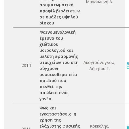
Μαγδαληνή Α.
ασυμπτωματικό
προφίλ βιοδεικτών
σε ομάδες υψηλού
ρίσκου
Φαινομενολογική
έρευνα του
χιώτικου
μοιρολογιού και
μελέτη εφαρμογής
στοιχείων του στη
Ακογιούνογλου,
2014
σύγχρονη
Δήμητρα Γ.
μουσικοθεραπεία
παιδιού που
πενθεί την
απώλεια ενός
γονέα
Φως και
εγκαταστάσεις: η
χρήση της
ελάχιστης φυσικής
Κόκκαλης,
2016