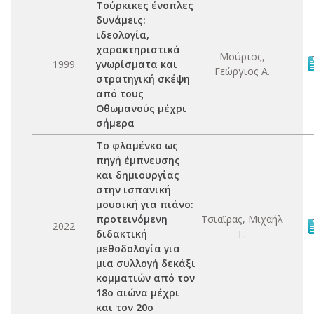
Τούρκικες ένοπλες
δυνάμεις:
ιδεολογία,
χαρακτηριστικά
Μούρτος,
1999
γνωρίσματα και
Γεώργιος Α.
στρατηγική σκέψη
από τους
Οθωμανούς μέχρι
σήμερα
Το φλαμένκο ως
πηγή έμπνευσης
και δημιουργίας
στην ισπανική
μουσική για πιάνο:
προτεινόμενη
Τσιαϊρας, Μιχαήλ
2022
διδακτική
Γ.
μεθοδολογία για
μια συλλογή δεκάξι
κομματιών από τον
18ο αιώνα μέχρι
και τον 20ο