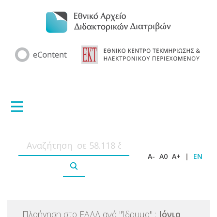
A-
A0
A+
|
EN
Πλοήγηση στο ΕΑΔΔ ανά
"
Ίδρυμα
"
:
Ιόνιο