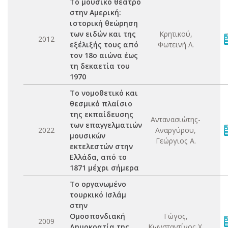
Το μουσικό θέατρο
στην Αμερική:
ιστορική θεώρηση
των ειδών και της
Κρητικού,
2012
εξέλιξής τους από
Φωτεινή Λ.
τον 18ο αιώνα έως
τη δεκαετία του
1970
Το νομοθετικό και
θεσμικό πλαίσιο
της εκπαίδευσης
Αντανασιώτης-
των επαγγελματιών
2022
Αναργύρου,
μουσικών
Γεώργιος Α.
εκτελεστών στην
Ελλάδα, από το
1871 μέχρι σήμερα
Το οργανωμένο
τουρκικό Ισλάμ
στην
Ομοσπονδιακή
Γώγος,
2009
Δημοκρατία της
Κωνσταντίνος Χ.