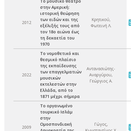
Το μουσικό θέατρο
στην Αμερική:
ιστορική θεώρηση
των ειδών και της
Κρητικού,
2012
εξέλιξής τους από
Φωτεινή Λ.
τον 18ο αιώνα έως
τη δεκαετία του
1970
Το νομοθετικό και
θεσμικό πλαίσιο
της εκπαίδευσης
Αντανασιώτης-
των επαγγελματιών
2022
Αναργύρου,
μουσικών
Γεώργιος Α.
εκτελεστών στην
Ελλάδα, από το
1871 μέχρι σήμερα
Το οργανωμένο
τουρκικό Ισλάμ
στην
Ομοσπονδιακή
Γώγος,
2009
Δημοκρατία της
Κωνσταντίνος Χ.