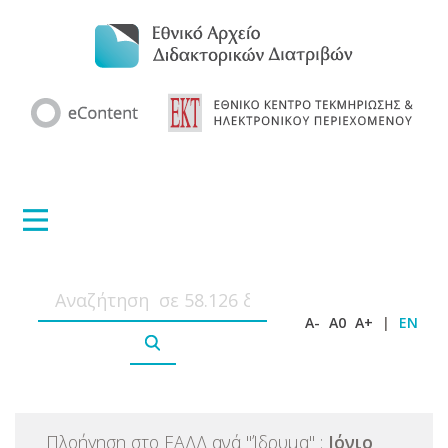
A-
A0
A+
|
EN
Πλοήγηση στο ΕΑΔΔ ανά
"
Ίδρυμα
"
:
Ιόνιο