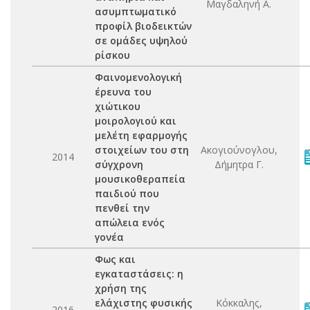
Μαγδαληνή Α.
ασυμπτωματικό
προφίλ βιοδεικτών
σε ομάδες υψηλού
ρίσκου
Φαινομενολογική
έρευνα του
χιώτικου
μοιρολογιού και
μελέτη εφαρμογής
στοιχείων του στη
Ακογιούνογλου,
2014
σύγχρονη
Δήμητρα Γ.
μουσικοθεραπεία
παιδιού που
πενθεί την
απώλεια ενός
γονέα
Φως και
εγκαταστάσεις: η
χρήση της
ελάχιστης φυσικής
Κόκκαλης,
2016