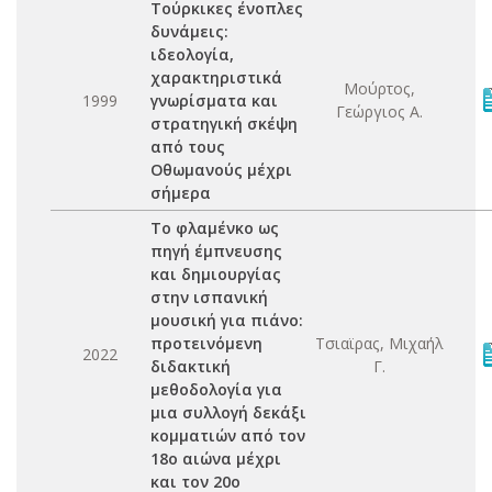
Τούρκικες ένοπλες
δυνάμεις:
ιδεολογία,
χαρακτηριστικά
Μούρτος,
1999
γνωρίσματα και
Γεώργιος Α.
στρατηγική σκέψη
από τους
Οθωμανούς μέχρι
σήμερα
Το φλαμένκο ως
πηγή έμπνευσης
και δημιουργίας
στην ισπανική
μουσική για πιάνο:
προτεινόμενη
Τσιαϊρας, Μιχαήλ
2022
διδακτική
Γ.
μεθοδολογία για
μια συλλογή δεκάξι
κομματιών από τον
18ο αιώνα μέχρι
και τον 20ο