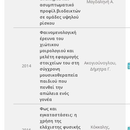
Μαγδαληνή Α.
ασυμπτωματικό
προφίλ βιοδεικτών
σε ομάδες υψηλού
ρίσκου
Φαινομενολογική
έρευνα του
χιώτικου
μοιρολογιού και
μελέτη εφαρμογής
στοιχείων του στη
Ακογιούνογλου,
2014
σύγχρονη
Δήμητρα Γ.
μουσικοθεραπεία
παιδιού που
πενθεί την
απώλεια ενός
γονέα
Φως και
εγκαταστάσεις: η
χρήση της
ελάχιστης φυσικής
Κόκκαλης,
2016