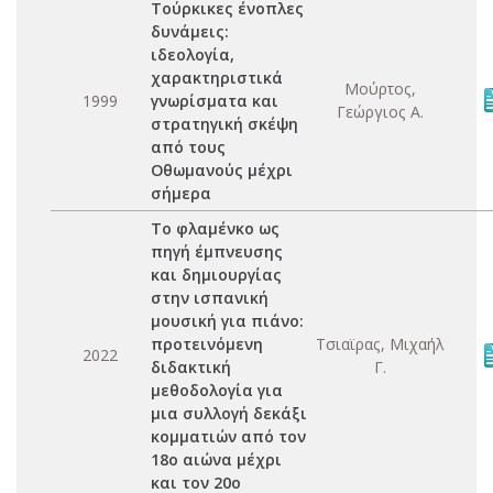
Τούρκικες ένοπλες
δυνάμεις:
ιδεολογία,
χαρακτηριστικά
Μούρτος,
1999
γνωρίσματα και
Γεώργιος Α.
στρατηγική σκέψη
από τους
Οθωμανούς μέχρι
σήμερα
Το φλαμένκο ως
πηγή έμπνευσης
και δημιουργίας
στην ισπανική
μουσική για πιάνο:
προτεινόμενη
Τσιαϊρας, Μιχαήλ
2022
διδακτική
Γ.
μεθοδολογία για
μια συλλογή δεκάξι
κομματιών από τον
18ο αιώνα μέχρι
και τον 20ο