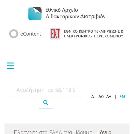
A-
A0
A+
|
EN
Πλοήγηση στο ΕΑΔΔ ανά
"
Ίδρυμα
"
:
Ιόνιο