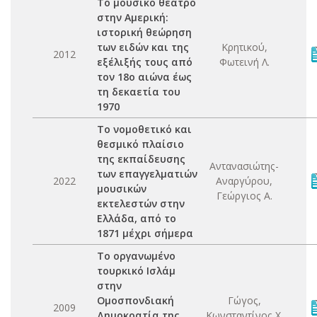
Το μουσικό θέατρο
στην Αμερική:
ιστορική θεώρηση
των ειδών και της
Κρητικού,
2012
εξέλιξής τους από
Φωτεινή Λ.
τον 18ο αιώνα έως
τη δεκαετία του
1970
Το νομοθετικό και
θεσμικό πλαίσιο
της εκπαίδευσης
Αντανασιώτης-
των επαγγελματιών
2022
Αναργύρου,
μουσικών
Γεώργιος Α.
εκτελεστών στην
Ελλάδα, από το
1871 μέχρι σήμερα
Το οργανωμένο
τουρκικό Ισλάμ
στην
Ομοσπονδιακή
Γώγος,
2009
Δημοκρατία της
Κωνσταντίνος Χ.