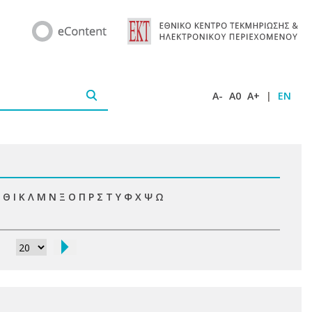
A-
A0
A+
|
EN
Θ
Ι
Κ
Λ
Μ
Ν
Ξ
Ο
Π
Ρ
Σ
Τ
Υ
Φ
Χ
Ψ
Ω