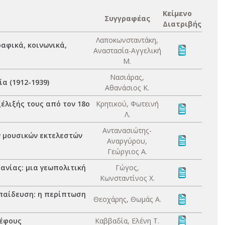
Κείμενο
Συγγραφέας
Διατριβής
Λαποκωνσταντάκη,
ραφικά, κοινωνικά,
Αναστασία-Αγγελική
Μ.
Νασιάρας,
α (1912-1939)
Αθανάσιος Κ.
ξέλιξής τους από τον 18ο
Κρητικού, Φωτεινή
Λ.
Αντανασιώτης-
ν μουσικών εκτελεστών
Αναργύρου,
Γεώργιος Α.
ανίας: μια γεωπολιτική
Γώγος,
Κωνσταντίνος Χ.
κπαίδευση: η περίπτωση
Θεοχάρης, Θωμάς Α.
νέφους
Καββαδία, Ελένη Τ.