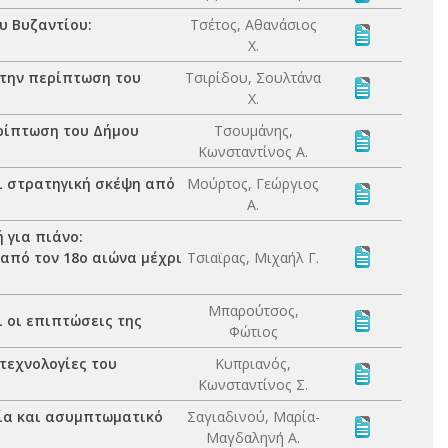
υ Βυζαντίου:
Τσέτος, Αθανάσιος
Χ.
στην περίπτωση του
Τσιρίδου, Σουλτάνα
Χ.
ερίπτωση του Δήμου
Τσουμάνης,
Κωνσταντίνος Α.
ι στρατηγική σκέψη από
Μούρτος, Γεώργιος
Α.
 για πιάνο:
 από τον 18ο αιώνα μέχρι
Τσιαϊρας, Μιχαήλ Γ.
Μπαρούτσος,
ι οι επιπτώσεις της
Φώτιος
τεχνολογίες του
Κυπριανός,
Κωνσταντίνος Σ.
ία και ασυμπτωματικό
Σαγιαδινού, Μαρία-
Μαγδαληνή Α.