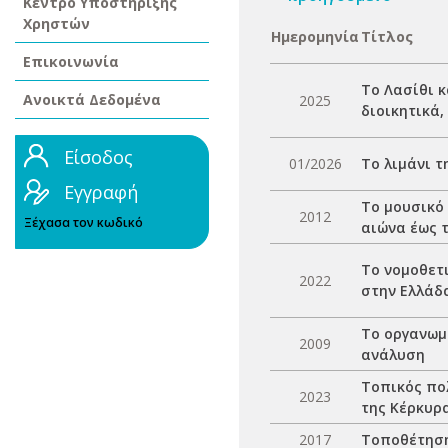
Κέντρο Υποστήριξης
Χρηστών
Ημερομηνία
Τίτλος
Επικοινωνία
Το Λασίθι κ
Ανοικτά Δεδομένα
2025
διοικητικά,
Είσοδος
01/2026
Το λιμάνι τ
Εγγραφή
Το μουσικό 
2012
Ξέχασα τον κωδικό
αιώνα έως τ
Το νομοθετ
2022
στην Ελλάδα
Το οργανωμ
2009
ανάλυση
Τοπικός πο
2023
της Κέρκυρ
2017
Τοποθέτηση