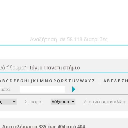
ανά
"
Ίδρυμα
"
:
Ιόνιο Πανεπιστήμιο
A
B
C
D
E
F
G
H
I
J
K
L
M
N
O
P
Q
R
S
T
U
V
W
X
Y
Z
|
Α
Β
Γ
Δ
Ε
Ζ
Η
μματα:
Σε σειρά:
Αποτελέσματα/σελίδα:
Αποτελέσματα 385 έως 404 από 404