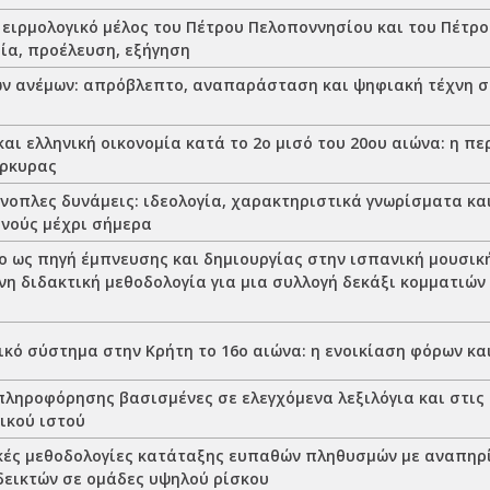
 ειρμολογικό μέλος του Πέτρου Πελοποννησίου και του Πέτρο
ία, προέλευση, εξήγηση
ων ανέμων: απρόβλεπτο, αναπαράσταση και ψηφιακή τέχνη 
αι ελληνική οικονομία κατά το 2ο μισό του 20ου αιώνα: η π
ρκυρας
ένοπλες δυνάμεις: ιδεολογία, χαρακτηριστικά γνωρίσματα κα
νούς μέχρι σήμερα
ο ως πηγή έμπνευσης και δημιουργίας στην ισπανική μουσική
η διδακτική μεθοδολογία για μια συλλογή δεκάξι κομματιών
κό σύστημα στην Κρήτη το 16ο αιώνα: η ενοικίαση φόρων κα
πληροφόρησης βασισμένες σε ελεγχόμενα λεξιλόγια και στις 
ικού ιστού
κές μεθοδολογίες κατάταξης ευπαθών πληθυσμών με αναπηρ
δεικτών σε ομάδες υψηλού ρίσκου