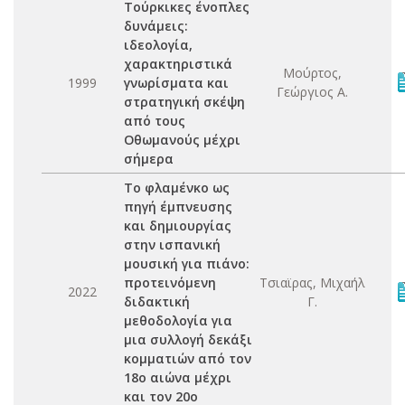
Τούρκικες ένοπλες
δυνάμεις:
ιδεολογία,
χαρακτηριστικά
Μούρτος,
1999
γνωρίσματα και
Γεώργιος Α.
στρατηγική σκέψη
από τους
Οθωμανούς μέχρι
σήμερα
Το φλαμένκο ως
πηγή έμπνευσης
και δημιουργίας
στην ισπανική
μουσική για πιάνο:
προτεινόμενη
Τσιαϊρας, Μιχαήλ
2022
διδακτική
Γ.
μεθοδολογία για
μια συλλογή δεκάξι
κομματιών από τον
18ο αιώνα μέχρι
και τον 20ο