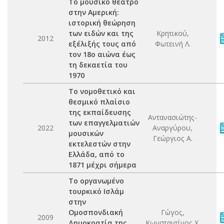
Το μουσικό θέατρο
στην Αμερική:
ιστορική θεώρηση
των ειδών και της
Κρητικού,
2012
εξέλιξής τους από
Φωτεινή Λ.
τον 18ο αιώνα έως
τη δεκαετία του
1970
Το νομοθετικό και
θεσμικό πλαίσιο
της εκπαίδευσης
Αντανασιώτης-
των επαγγελματιών
2022
Αναργύρου,
μουσικών
Γεώργιος Α.
εκτελεστών στην
Ελλάδα, από το
1871 μέχρι σήμερα
Το οργανωμένο
τουρκικό Ισλάμ
στην
Ομοσπονδιακή
Γώγος,
2009
Δημοκρατία της
Κωνσταντίνος Χ.