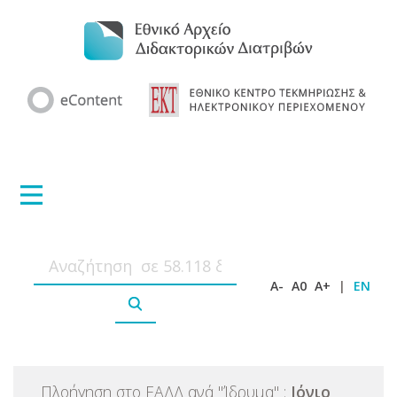
A-
A0
A+
|
EN
Πλοήγηση στο ΕΑΔΔ ανά
"
Ίδρυμα
"
:
Ιόνιο