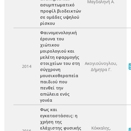
Μαγδαληνή Α.
ασυμπτωματικό
προφίλ βιοδεικτών
σε ομάδες υψηλού
ρίσκου
Φαινομενολογική
έρευνα του
χιώτικου
μοιρολογιού και
μελέτη εφαρμογής
στοιχείων του στη
Ακογιούνογλου,
2014
σύγχρονη
Δήμητρα Γ.
μουσικοθεραπεία
παιδιού που
πενθεί την
απώλεια ενός
γονέα
Φως και
εγκαταστάσεις: η
χρήση της
ελάχιστης φυσικής
Κόκκαλης,
2016