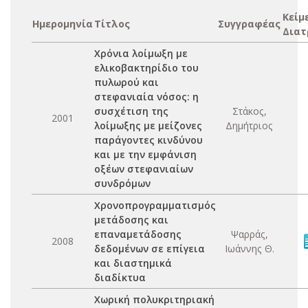
Κείμ
Ημερομηνία
Τίτλος
Συγγραφέας
Διατ
Χρόνια λοίμωξη με
ελικοβακτηρίδιο του
πυλωρού και
στεφανιαία νόσος: η
συσχέτιση της
Στάκος,
2001
λοίμωξης με μείζονες
Δημήτριος
παράγοντες κινδύνου
και με την εμφάνιση
οξέων στεφανιαίων
συνδρόμων
Χρονοπρογραμματισμός
μετάδοσης και
επαναμετάδοσης
Ψαρράς,
2008
δεδομένων σε επίγεια
Ιωάννης Θ.
και διαστημικά
διαδίκτυα
Χωρική πολυκριτηριακή