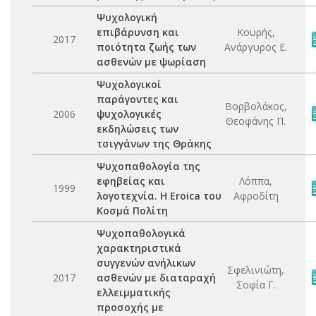
Ψυχολογική
επιβάρυνση και
Κουρής,
2017
ποιότητα ζωής των
Ανάργυρος Ε.
ασθενών με ψωρίαση
Ψυχολογικοί
παράγοντες και
Βορβολάκος,
2006
ψυχολογικές
Θεοφάνης Π.
εκδηλώσεις των
τσιγγάνων της Θράκης
Ψυχοπαθολογία της
εφηβείας και
Λόππα,
1999
λογοτεχνία. Η Eroica του
Αφροδίτη
Κοσμά Πολίτη
Ψυχοπαθολογικά
χαρακτηριστικά
συγγενών ανήλικων
Σφελινιώτη,
2017
ασθενών με διαταραχή
Σοφία Γ.
ελλειμματικής
προσοχής με