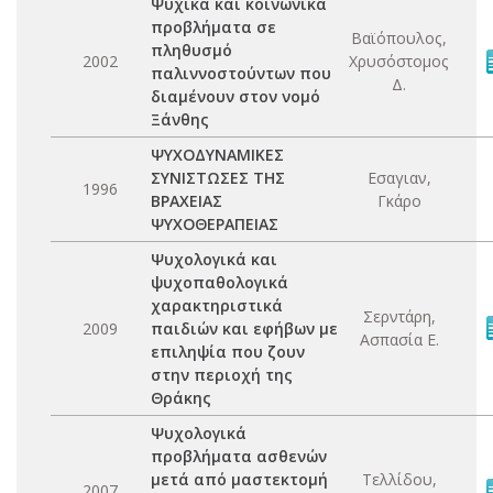
Ψυχικά και κοινωνικά
προβλήματα σε
Βαϊόπουλος,
πληθυσμό
2002
Χρυσόστομος
παλιννοστούντων που
Δ.
διαμένουν στον νομό
Ξάνθης
ΨΥΧΟΔΥΝΑΜΙΚΕΣ
ΣΥΝΙΣΤΩΣΕΣ ΤΗΣ
Εσαγιαν,
1996
ΒΡΑΧΕΙΑΣ
Γκάρο
ΨΥΧΟΘΕΡΑΠΕΙΑΣ
Ψυχολογικά και
ψυχοπαθολογικά
χαρακτηριστικά
Σερντάρη,
2009
παιδιών και εφήβων με
Ασπασία Ε.
επιληψία που ζουν
στην περιοχή της
Θράκης
Ψυχολογικά
προβλήματα ασθενών
μετά από μαστεκτομή
Τελλίδου,
2007