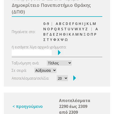
Δημοκρίτειο Πανεπιστήμιο Θράκης
(ΔΠΘ)
0-9
|
A
B
C
D
E
F
G
H
I
J
K
L
M
N
O
P
Q
R
S
T
U
V
W
X
Y
Z
|
Α
Πηγαίνετε στο:
Β
Γ
Δ
Ε
Ζ
Η
Θ
Ι
Κ
Λ
Μ
Ν
Ξ
Ο
Π
Ρ
Σ
Τ
Υ
Φ
Χ
Ψ
Ω
ή εισάγετε λίγα αρχικά γράμματα:
Ταξινόμηση ανά:
Σε σειρά:
Αποτελέσματα/σελίδα:
Αποτελέσματα
< προηγούμενο
2290 έως 2309
από 2309