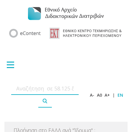
A-
A0
A+
|
EN
Πλοήγηση στο ΕΑΔΔ ανά
"
Ίδρυμα
"
: