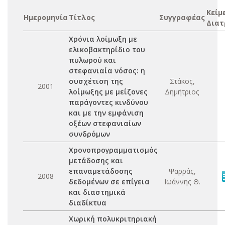
Κείμ
Ημερομηνία
Τίτλος
Συγγραφέας
Διατ
Χρόνια λοίμωξη με
ελικοβακτηρίδιο του
πυλωρού και
στεφανιαία νόσος: η
συσχέτιση της
Στάκος,
2001
λοίμωξης με μείζονες
Δημήτριος
παράγοντες κινδύνου
και με την εμφάνιση
οξέων στεφανιαίων
συνδρόμων
Χρονοπρογραμματισμός
μετάδοσης και
επαναμετάδοσης
Ψαρράς,
2008
δεδομένων σε επίγεια
Ιωάννης Θ.
και διαστημικά
διαδίκτυα
Χωρική πολυκριτηριακή