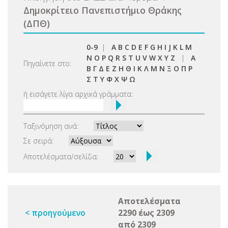
Δημοκρίτειο Πανεπιστήμιο Θράκης
(ΔΠΘ)
0-9
|
A
B
C
D
E
F
G
H
I
J
K
L
M
N
O
P
Q
R
S
T
U
V
W
X
Y
Z
|
Α
Πηγαίνετε στο:
Β
Γ
Δ
Ε
Ζ
Η
Θ
Ι
Κ
Λ
Μ
Ν
Ξ
Ο
Π
Ρ
Σ
Τ
Υ
Φ
Χ
Ψ
Ω
ή εισάγετε λίγα αρχικά γράμματα:
Ταξινόμηση ανά:
Σε σειρά:
Αποτελέσματα/σελίδα:
Αποτελέσματα
< προηγούμενο
2290 έως 2309
από 2309