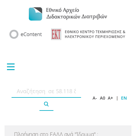
A-
A0
A+
|
EN
Πλοήγηση στο ΕΑΔΔ ανά
"
Ίδρυμα
"
: