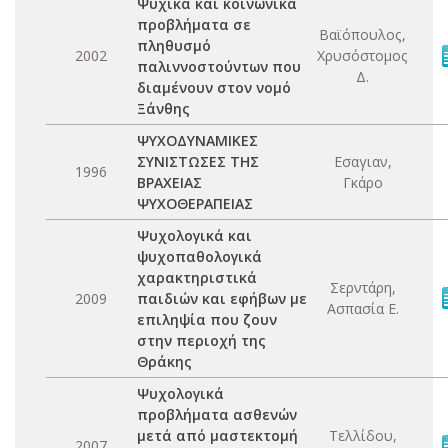
Ψυχικά και κοινωνικά
προβλήματα σε
Βαϊόπουλος,
πληθυσμό
2002
Χρυσόστομος
παλιννοστούντων που
Δ.
διαμένουν στον νομό
Ξάνθης
ΨΥΧΟΔΥΝΑΜΙΚΕΣ
ΣΥΝΙΣΤΩΣΕΣ ΤΗΣ
Εσαγιαν,
1996
ΒΡΑΧΕΙΑΣ
Γκάρο
ΨΥΧΟΘΕΡΑΠΕΙΑΣ
Ψυχολογικά και
ψυχοπαθολογικά
χαρακτηριστικά
Σερντάρη,
2009
παιδιών και εφήβων με
Ασπασία Ε.
επιληψία που ζουν
στην περιοχή της
Θράκης
Ψυχολογικά
προβλήματα ασθενών
μετά από μαστεκτομή
Τελλίδου,
2007