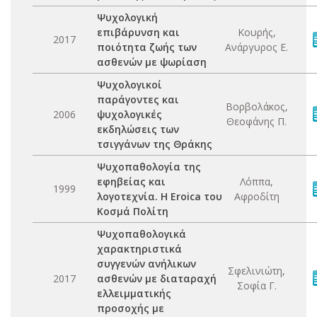
Ψυχολογική
επιβάρυνση και
Κουρής,
2017
ποιότητα ζωής των
Ανάργυρος Ε.
ασθενών με ψωρίαση
Ψυχολογικοί
παράγοντες και
Βορβολάκος,
2006
ψυχολογικές
Θεοφάνης Π.
εκδηλώσεις των
τσιγγάνων της Θράκης
Ψυχοπαθολογία της
εφηβείας και
Λόππα,
1999
λογοτεχνία. Η Eroica του
Αφροδίτη
Κοσμά Πολίτη
Ψυχοπαθολογικά
χαρακτηριστικά
συγγενών ανήλικων
Σφελινιώτη,
2017
ασθενών με διαταραχή
Σοφία Γ.
ελλειμματικής
προσοχής με