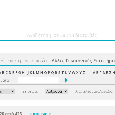
ανά
"
Επιστημονικό πεδίο
"
:
Άλλες Γεωπονικές Επιστήμε
A
B
C
D
E
F
G
H
I
J
K
L
M
N
O
P
Q
R
S
T
U
V
W
X
Y
Z
|
Α
Β
Γ
Δ
Ε
Ζ
Η
μματα:
Σε σειρά:
Αποτελέσματα/σελίδα:
20 από 423
επόμενο >