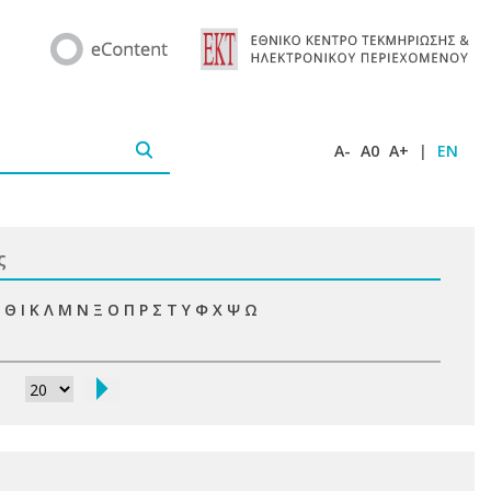
A-
A0
A+
|
EN
ς
Θ
Ι
Κ
Λ
Μ
Ν
Ξ
Ο
Π
Ρ
Σ
Τ
Υ
Φ
Χ
Ψ
Ω