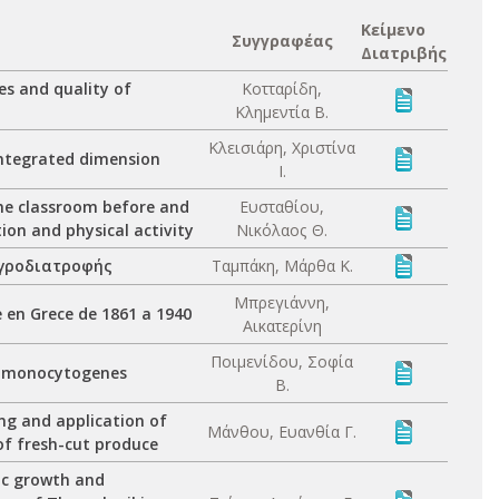
Κείμενο
Συγγραφέας
Διατριβής
es and quality of
Κοτταρίδη,
Κλημεντία Β.
Κλεισιάρη, Χριστίνα
integrated dimension
Ι.
the classroom before and
Ευσταθίου,
ion and physical activity
Νικόλαος Θ.
αγροδιατροφής
Ταμπάκη, Μάρθα Κ.
Μπρεγιάννη,
re en Grece de 1861 a 1940
Αικατερίνη
Ποιμενίδου, Σοφία
ia monocytogenes
Β.
ng and application of
Μάνθου, Ευανθία Γ.
of fresh-cut produce
ic growth and