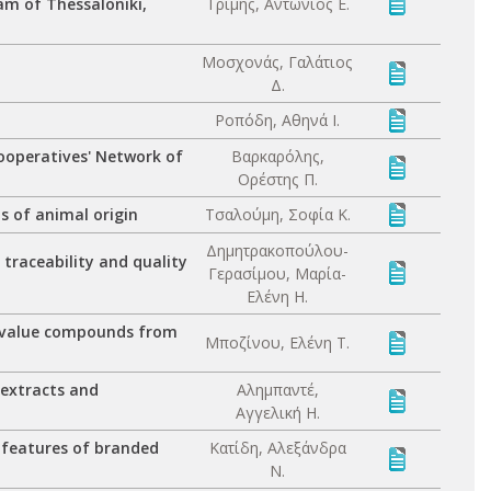
m of Thessaloniki,
Τρίμης, Αντώνιος Ε.
Μοσχονάς, Γαλάτιος
Δ.
Ροπόδη, Αθηνά Ι.
Cooperatives' Network of
Βαρκαρόλης,
Ορέστης Π.
s of animal origin
Τσαλούμη, Σοφία Κ.
Δημητρακοπούλου-
raceability and quality
Γερασίμου, Μαρία-
Ελένη Η.
d value compounds from
Μποζίνου, Ελένη Τ.
 extracts and
Αλημπαντέ,
Αγγελική Η.
 features of branded
Κατίδη, Αλεξάνδρα
Ν.