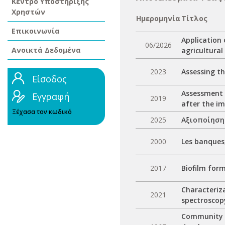
Κέντρο Υποστήριξης
Χρηστών
Ημερομηνία
Τίτλος
Επικοινωνία
Application 
06/2026
Ανοικτά Δεδομένα
agricultural
2023
Assessing t
Είσοδος
Assessment o
Εγγραφή
2019
after the im
Ξέχασα τον κωδικό
2025
Aξιοποίηση
2000
Les banques,
2017
Biofilm form
Characteriz
2021
spectroscopy
Community d