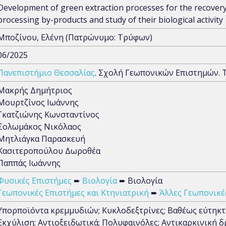
Development of green extraction processes for the recove
processing by-products and study of their biological activity
Μποζίνου, Ελένη (Πατρώνυμο: Τρύφων)
06/2025
Πανεπιστήμιο Θεσσαλίας
. Σχολή Γεωπονικών Επιστημών. 
Μακρής Δημήτριος
Μουρτζίνος Ιωάννης
Γκατζιώνης Κωνσταντίνος
Σολωμάκος Νικόλαος
Μητλιάγκα Παρασκευή
Κασιτεροπούλου Δωροθέα
Παππάς Ιωάννης
Φυσικές Επιστήμες
➨
Βιολογία
➨ Βιολογία
Γεωπονικές Επιστήμες και Κτηνιατρική
➨
Άλλες Γεωπονικέ
Υπορποϊόντα κρεμμυδιών; Κυκλοδεξτρίνες; Βαθέως εύτηκτο
Εκχύλιση; Αντιοξειδωτικά; Πολυφαινόλες; Αντικαρκινική 