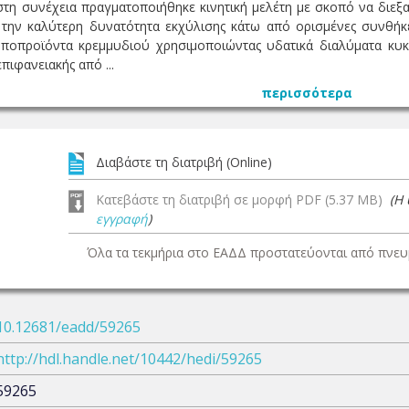
ι στη συνέχεια πραγματοποιήθηκε κινητική μελέτη με σκοπό να διε
 την καλύτερη δυνατότητα εκχύλισης κάτω από ορισμένες συνθήκ
οπροϊόντα κρεμμυδιού χρησιμοποιώντας υδατικά διαλύματα κυκ
ιφανειακής από ...
περισσότερα
Διαβάστε τη διατριβή (Online)
Κατεβάστε τη διατριβή σε μορφή PDF (5.37 MB)
(Η
εγγραφή
)
Όλα τα τεκμήρια στο ΕΑΔΔ προστατεύονται από πνευμ
10.12681/eadd/59265
http://hdl.handle.net/10442/hedi/59265
59265