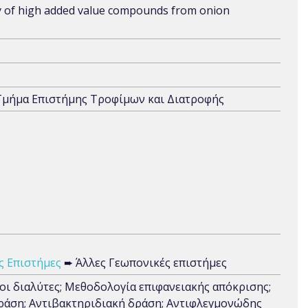
ry of high added value compounds from onion
Τμήμα Επιστήμης Τροφίμων και Διατροφής
ς Επιστήμες
➨ Άλλες Γεωπονικές επιστήμες
ι διαλύτες; Μεθοδολογία επιφανειακής απόκρισης;
δράση; Αντιβακτηριδιακή δράση; Αντιφλεγμονώδης