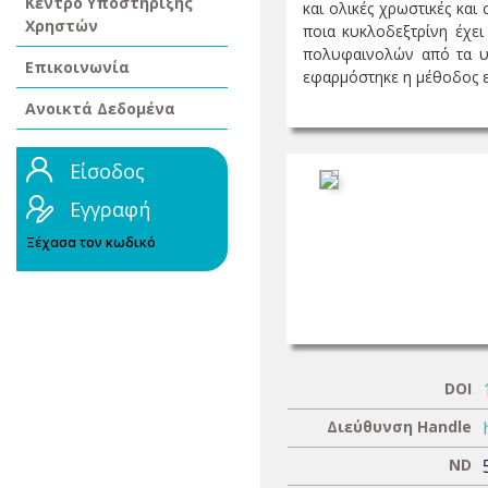
Κέντρο Υποστήριξης
και ολικές χρωστικές κα
Χρηστών
ποια κυκλοδεξτρίνη έχει
πολυφαινολών από τα υπ
Επικοινωνία
εφαρμόστηκε η μέθοδος επ
Ανοικτά Δεδομένα
Είσοδος
Εγγραφή
Ξέχασα τον κωδικό
DOI
Διεύθυνση Handle
ND