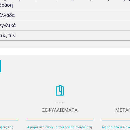
δράση
Ελλάδα
Αγγλικά
εικ., πιν.
ΞΕΦΥΛΛΙΣΜΑΤΑ
ΜΕΤΑ
ψεις της
Αφορά στο άνοιγμα του online αναγνώστη
Αφορά στο σύνολ