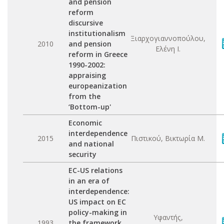
and pension
reform
discursive
institutionalism
Ξιαρχογιαννοπούλου,
2010
and pension
Ελένη Ι.
reform in Greece
1990-2002:
appraising
europeanization
from the
‘Bottom-up'
Economic
interdependence
2015
Πιστικού, Βικτωρία Μ.
and national
security
EC-US relations
in an era of
interdependence:
US impact on EC
policy-making in
Υφαντής,
1993
the framework