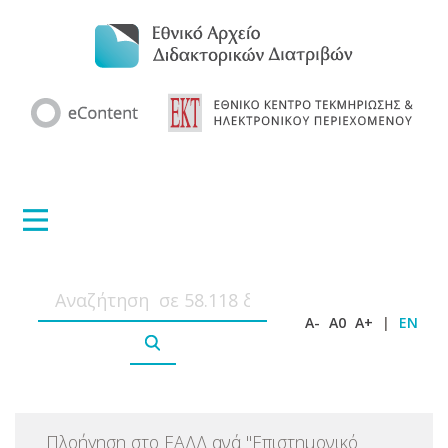
A-
A0
A+
|
EN
Πλοήγηση στο ΕΑΔΔ ανά
"
Επιστημονικό