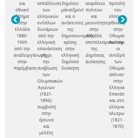
και
εκπαίδευση
δημόσιο
ασφάλεια
προσλήψεις
ελ
εθνικό
των
μάνατζμεντ
πολιτών
του
σ
ζήτημα
ελληνικών
και ο
και
ελληνικού
στην
ενόπλων
αντίκτυπος
μειονότητες
εθνικισμού
ε
Ελλάδα
δυνάμεων
της
στην
στην
1880-
από την
δημοσιονομικής
Ελλάδα:
Οθωμανική
1909:
ελληνική
κρίσης
αποτελεσματικότητα
Αυτοκρατορία
ο
από την
επανάσταση
στην
της
οι
συ
αναδιοργάνωση
μέχρι
ελληνική
Δημόσιας
αντιδράσεις
πο
στην
την
δημόσια
Διοίκησης
των
απ
παρέμβαση
αναβίωση
διοίκηση
Οθωμανών
των
απέναντι
κι
Ολυμπιακών
στην
Αγώνων
Ελληνική
(1821-
Επανάσταση
Α
1896):
και στον
συμβολή
ελληνικό
στην
αλυτρωτισμό
έρευνα
(1821 -
και
1870)
μελέτη