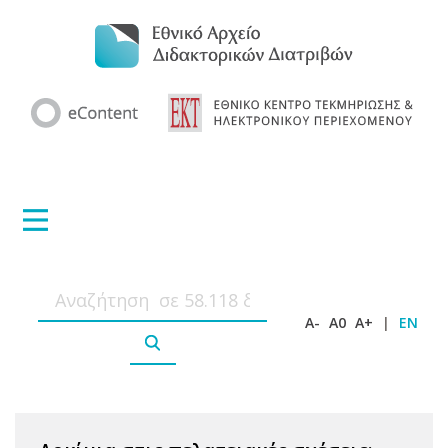
A-
A0
A+
|
EN