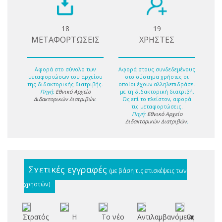
18
19
ΜΕΤΑΦΟΡΤΩΣΕΙΣ
ΧΡΗΣΤΕΣ
Αφορά στο σύνολο των
Αφορά στους συνδεδεμένους
μεταφορτώσων του αρχείου
στο σύστημα χρήστες οι
της διδακτορικής διατριβής.
οποίοι έχουν αλληλεπιδράσει
Πηγή:
Εθνικό Αρχείο
με τη διδακτορική διατριβή.
Διδακτορικών Διατριβών
.
Ως επί το πλείστον, αφορά
τις μεταφορτώσεις.
Πηγή:
Εθνικό Αρχείο
Διδακτορικών Διατριβών
.
Σχετικές εγγραφές
(με βάση τις επισκέψεις των
χρηστών)
Στρατός
Η
Το νέο
Αντιλαμβανόμενη
Οι