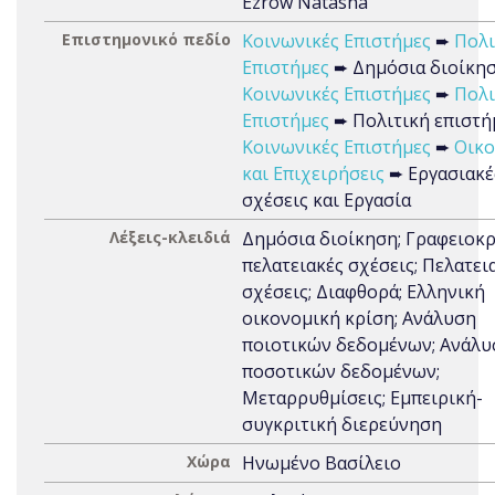
Ezrow Natasha
Επιστημονικό πεδίο
Κοινωνικές Επιστήμες
➨
Πολι
Επιστήμες
➨ Δημόσια διοίκη
Κοινωνικές Επιστήμες
➨
Πολι
Επιστήμες
➨ Πολιτική επιστή
Κοινωνικές Επιστήμες
➨
Οικο
και Επιχειρήσεις
➨ Εργασιακέ
σχέσεις και Εργασία
Λέξεις-κλειδιά
Δημόσια διοίκηση; Γραφειοκρ
πελατειακές σχέσεις; Πελατει
σχέσεις; Διαφθορά; Ελληνική
οικονομική κρίση; Ανάλυση
ποιοτικών δεδομένων; Ανάλυ
ποσοτικών δεδομένων;
Μεταρρυθμίσεις; Εμπειρική-
συγκριτική διερεύνηση
Χώρα
Ηνωμένο Βασίλειο