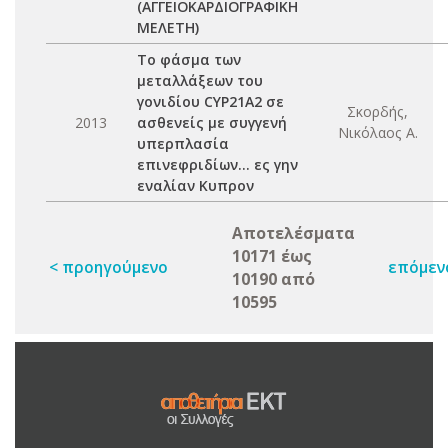
(ΑΓΓΕΙΟΚΑΡΔΙΟΓΡΑΦΙΚΗ
ΜΕΛΕΤΗ)
Το φάσμα των
μεταλλάξεων του
γονιδίου CYP21A2 σε
Σκορδής,
2013
ασθενείς με συγγενή
Νικόλαος Α.
υπερπλασία
επινεφριδίων... ες γην
εναλίαν Κυπρον
Αποτελέσματα
10171 έως
< προηγούμενο
επόμεν
10190 από
10595