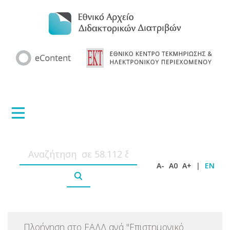
A-
A0
A+
|
EN
Πλοήγηση στο ΕΑΔΔ ανά
"
Επιστημονικό