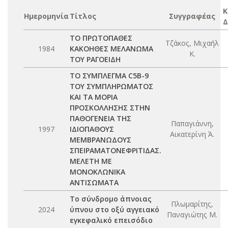
Κ
Ημερομηνία
Τίτλος
Συγγραφέας
Δ
ΤΟ ΠΡΩΤΟΠΑΘΕΣ
Τζάκος, Μιχαήλ
1984
ΚΑΚΟΗΘΕΣ ΜΕΛΑΝΩΜΑ
Κ.
ΤΟΥ ΡΑΓΟΕΙΔΗ
ΤΟ ΣΥΜΠΛΕΓΜΑ C5B-9
ΤΟΥ ΣΥΜΠΛΗΡΩΜΑΤΟΣ
ΚΑΙ ΤΑ ΜΟΡΙΑ
ΠΡΟΣΚΟΛΛΗΣΗΣ ΣΤΗΝ
ΠΑΘΟΓΕΝΕΙΑ ΤΗΣ
Παπαγιάννη,
1997
ΙΔΙΟΠΑΘΟΥΣ
Αικατερίνη Ά.
ΜΕΜΒΡΑΝΩΔΟΥΣ
ΣΠΕΙΡΑΜΑΤΟΝΕΦΡΙΤΙΔΑΣ.
ΜΕΛΕΤΗ ΜΕ
ΜΟΝΟΚΛΩΝΙΚΑ
ΑΝΤΙΣΩΜΑΤΑ
Το σύνδρομο άπνοιας
Πλωμαρίτης,
2024
ύπνου στο οξύ αγγειακό
Παναγιώτης Μ.
εγκεφαλικό επεισόδιο