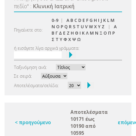
πεδίο
"
:
Κλινική Ιατρική
0-9
|
A
B
C
D
E
F
G
H
I
J
K
L
M
N
O
P
Q
R
S
T
U
V
W
X
Y
Z
|
Α
Πηγαίνετε στο:
Β
Γ
Δ
Ε
Ζ
Η
Θ
Ι
Κ
Λ
Μ
Ν
Ξ
Ο
Π
Ρ
Σ
Τ
Υ
Φ
Χ
Ψ
Ω
ή εισάγετε λίγα αρχικά γράμματα:
Ταξινόμηση ανά:
Σε σειρά:
Αποτελέσματα/σελίδα:
Αποτελέσματα
10171 έως
< προηγούμενο
επόμεν
10190 από
10595