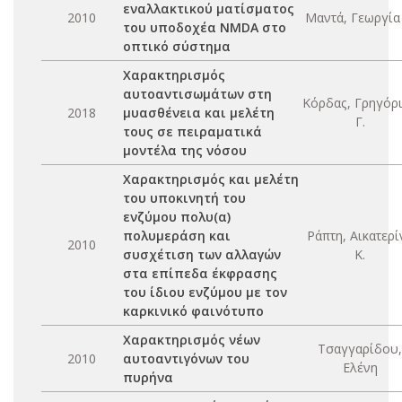
εναλλακτικού ματίσματος
2010
Μαντά, Γεωργία 
του υποδοχέα NMDA στο
οπτικό σύστημα
Χαρακτηρισμός
αυτοαντισωμάτων στη
Κόρδας, Γρηγόρ
2018
μυασθένεια και μελέτη
Γ.
τους σε πειραματικά
μοντέλα της νόσου
Χαρακτηρισμός και μελέτη
του υποκινητή του
ενζύμου πολυ(α)
πολυμεράση και
Ράπτη, Αικατερί
2010
συσχέτιση των αλλαγών
Κ.
στα επίπεδα έκφρασης
του ίδιου ενζύμου με τον
καρκινικό φαινότυπο
Χαρακτηρισμός νέων
Τσαγγαρίδου,
2010
αυτοαντιγόνων του
Ελένη
πυρήνα