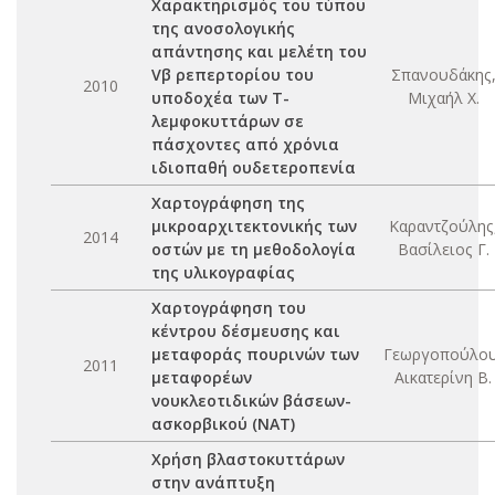
Χαρακτηρισμός του τύπου
της ανοσολογικής
απάντησης και μελέτη του
Vβ ρεπερτορίου του
Σπανουδάκης
2010
υποδοχέα των Τ-
Μιχαήλ Χ.
λεμφοκυττάρων σε
πάσχοντες από χρόνια
ιδιοπαθή ουδετεροπενία
Χαρτογράφηση της
μικροαρχιτεκτονικής των
Καραντζούλης
2014
οστών με τη μεθοδολογία
Βασίλειος Γ.
της υλικογραφίας
Χαρτογράφηση του
κέντρου δέσμευσης και
μεταφοράς πουρινών των
Γεωργοπούλου
2011
μεταφορέων
Αικατερίνη Β.
νουκλεοτιδικών βάσεων-
ασκορβικού (ΝΑΤ)
Χρήση βλαστοκυττάρων
στην ανάπτυξη