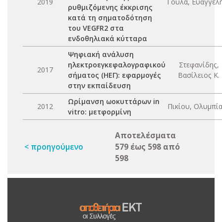
2019
Γούλα, Ευαγγελή
ρυθμιζόμενης έκκρισης
κατά τη σηματοδότηση
του VEGFR2 στα
ενδοθηλιακά κύτταρα
Ψηφιακή ανάλυση
ηλεκτροεγκεφαλογραφικού
Στεφανίδης,
2017
σήματος (ΗΕΓ): εφαρμογές
Βασίλειος Κ.
στην εκπαίδευση
Ωρίμανση ωοκυττάρων in
2012
Πικίου, Ολυμπία
vitro: μετφορμίνη
Αποτελέσματα
< προηγούμενο
579 έως 598 από
598