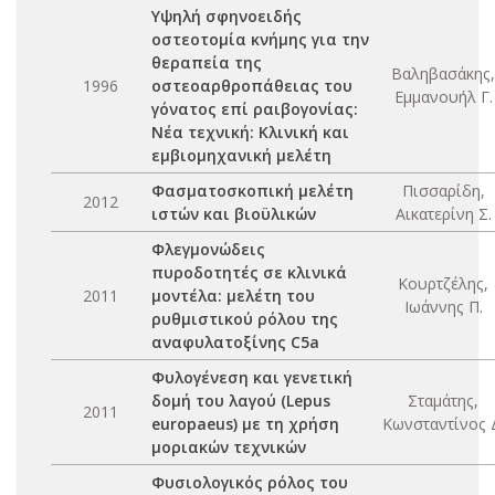
Υψηλή σφηνοειδής
οστεοτομία κνήμης για την
θεραπεία της
Βαληβασάκης,
1996
οστεοαρθροπάθειας του
Εμμανουήλ Γ.
γόνατος επί ραιβογονίας:
Νέα τεχνική: Κλινική και
εμβιομηχανική μελέτη
Φασματοσκοπική μελέτη
Πισσαρίδη,
2012
ιστών και βιοϋλικών
Αικατερίνη Σ.
Φλεγμονώδεις
πυροδοτητές σε κλινικά
Κουρτζέλης,
2011
μοντέλα: μελέτη του
Ιωάννης Π.
ρυθμιστικού ρόλου της
αναφυλατοξίνης C5a
Φυλογένεση και γενετική
δομή του λαγού (Lepus
Σταμάτης,
2011
europaeus) με τη χρήση
Κωνσταντίνος 
μοριακών τεχνικών
Φυσιολογικός ρόλος του