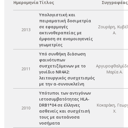
Ημερομηνία
Τίτλος
Συγγραφέας
Υπολογιστική και
πειραματική δοσιμετρία
σε εφαρμογές
Ζουράρη, Κυβέ
2013
ακτινοθεραπείας με
Α.
έμφαση σε ανομοιογενείς
γεωμετρίες
Υπό συνθήκη διάσωση
φαινότυπων
συσχετιζόμενων με το
Αργυροφθαλμίδ
2011
γονίδιο NR4A2:
Μαρία Α.
λειτουργικός συσχετισμός
με την α-συνουκλεΐνη
Υπότυποι των αντιγόνων
ιστοσυμβατότητας HLA-
DRB1*04 σε έλληνες
Κοκαράκη, Γεωρ
2010
ασθενείς και συσχέτισή
Χ.
τους με αυτοάνοσα
νοσήματα