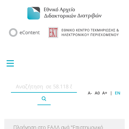
A-
A0
A+
|
EN
Πλοήγηση στο ΕΑΔΔ ανά
"
Επιστημονικό