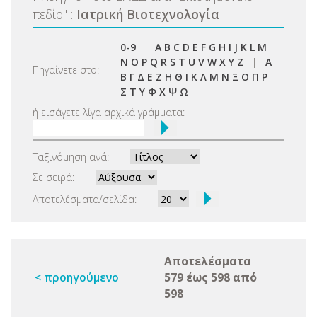
πεδίο
"
:
Ιατρική Βιοτεχνολογία
0-9
|
A
B
C
D
E
F
G
H
I
J
K
L
M
N
O
P
Q
R
S
T
U
V
W
X
Y
Z
|
Α
Πηγαίνετε στο:
Β
Γ
Δ
Ε
Ζ
Η
Θ
Ι
Κ
Λ
Μ
Ν
Ξ
Ο
Π
Ρ
Σ
Τ
Υ
Φ
Χ
Ψ
Ω
ή εισάγετε λίγα αρχικά γράμματα:
Ταξινόμηση ανά:
Σε σειρά:
Αποτελέσματα/σελίδα:
Αποτελέσματα
< προηγούμενο
579 έως 598 από
598