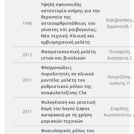
Υψηλή σφηνοειδής
οστεοτομία κνήμης για την
θεραπεία της
Βαληβασάκης,
1996
οστεοαρθροπάθειας του
Εμμανουήλ Γ.
γόνατος επί ραιβογονίας:
Νέα τεχνική: Κλινική και
εμβιομηχανική μελέτη
Φασματοσκοπική μελέτη
Πισσαρίδη,
2012
ιστών και βιοϋλικών
Αικατερίνη Σ.
Φλεγμονώδεις
πυροδοτητές σε κλινικά
Κουρτζέλης,
2011
μοντέλα: μελέτη του
Ιωάννης Π.
ρυθμιστικού ρόλου της
αναφυλατοξίνης C5a
Φυλογένεση και γενετική
δομή του λαγού (Lepus
Σταμάτης,
2011
europaeus) με τη χρήση
Κωνσταντίνος 
μοριακών τεχνικών
Φυσιολογικός ρόλος του