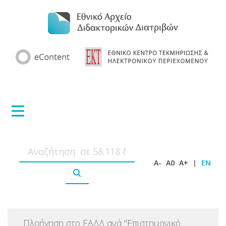
A-
A0
A+
|
EN
Πλοήγηση στο ΕΑΔΔ ανά
"
Επιστημονικό