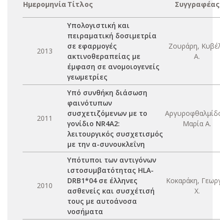
Ημερομηνία
Τίτλος
Συγγραφέας
Υπολογιστική και
πειραματική δοσιμετρία
σε εφαρμογές
Ζουράρη, Κυβέ
2013
ακτινοθεραπείας με
Α.
έμφαση σε ανομοιογενείς
γεωμετρίες
Υπό συνθήκη διάσωση
φαινότυπων
συσχετιζόμενων με το
Αργυροφθαλμίδ
2011
γονίδιο NR4A2:
Μαρία Α.
λειτουργικός συσχετισμός
με την α-συνουκλεΐνη
Υπότυποι των αντιγόνων
ιστοσυμβατότητας HLA-
DRB1*04 σε έλληνες
Κοκαράκη, Γεωρ
2010
ασθενείς και συσχέτισή
Χ.
τους με αυτοάνοσα
νοσήματα