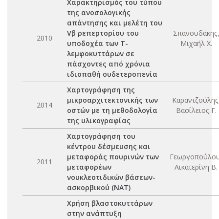
Χαρακτηρισμός του τύπου
της ανοσολογικής
απάντησης και μελέτη του
Vβ ρεπερτορίου του
Σπανουδάκης
2010
υποδοχέα των Τ-
Μιχαήλ Χ.
λεμφοκυττάρων σε
πάσχοντες από χρόνια
ιδιοπαθή ουδετεροπενία
Χαρτογράφηση της
μικροαρχιτεκτονικής των
Καραντζούλης
2014
οστών με τη μεθοδολογία
Βασίλειος Γ.
της υλικογραφίας
Χαρτογράφηση του
κέντρου δέσμευσης και
μεταφοράς πουρινών των
Γεωργοπούλου
2011
μεταφορέων
Αικατερίνη Β.
νουκλεοτιδικών βάσεων-
ασκορβικού (ΝΑΤ)
Χρήση βλαστοκυττάρων
στην ανάπτυξη