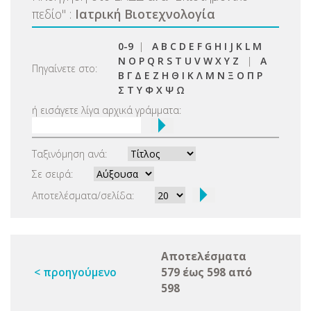
πεδίο
"
:
Ιατρική Βιοτεχνολογία
0-9
|
A
B
C
D
E
F
G
H
I
J
K
L
M
N
O
P
Q
R
S
T
U
V
W
X
Y
Z
|
Α
Πηγαίνετε στο:
Β
Γ
Δ
Ε
Ζ
Η
Θ
Ι
Κ
Λ
Μ
Ν
Ξ
Ο
Π
Ρ
Σ
Τ
Υ
Φ
Χ
Ψ
Ω
ή εισάγετε λίγα αρχικά γράμματα:
Ταξινόμηση ανά:
Σε σειρά:
Αποτελέσματα/σελίδα:
Αποτελέσματα
< προηγούμενο
579 έως 598 από
598