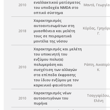
εναλλακτικού ματίσματος
2010
Μαντά, Γεωργία 
του υποδοχέα NMDA στο
οπτικό σύστημα
Χαρακτηρισμός
αυτοαντισωμάτων στη
Κόρδας, Γρηγόρ
2018
μυασθένεια και μελέτη
Γ.
τους σε πειραματικά
μοντέλα της νόσου
Χαρακτηρισμός και μελέτη
του υποκινητή του
ενζύμου πολυ(α)
πολυμεράση και
Ράπτη, Αικατερί
2010
συσχέτιση των αλλαγών
Κ.
στα επίπεδα έκφρασης
του ίδιου ενζύμου με τον
καρκινικό φαινότυπο
Χαρακτηρισμός νέων
Τσαγγαρίδου,
2010
αυτοαντιγόνων του
Ελένη
πυρήνα