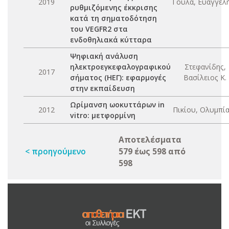
2019
Γούλα, Ευαγγελή
ρυθμιζόμενης έκκρισης
κατά τη σηματοδότηση
του VEGFR2 στα
ενδοθηλιακά κύτταρα
Ψηφιακή ανάλυση
ηλεκτροεγκεφαλογραφικού
Στεφανίδης,
2017
σήματος (ΗΕΓ): εφαρμογές
Βασίλειος Κ.
στην εκπαίδευση
Ωρίμανση ωοκυττάρων in
2012
Πικίου, Ολυμπία
vitro: μετφορμίνη
Αποτελέσματα
< προηγούμενο
579 έως 598 από
598